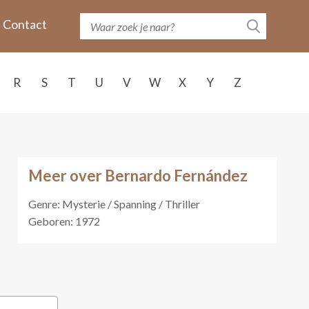
Contact
R
S
T
U
V
W
X
Y
Z
Meer over Bernardo Fernández
Genre: Mysterie / Spanning / Thriller
Geboren: 1972