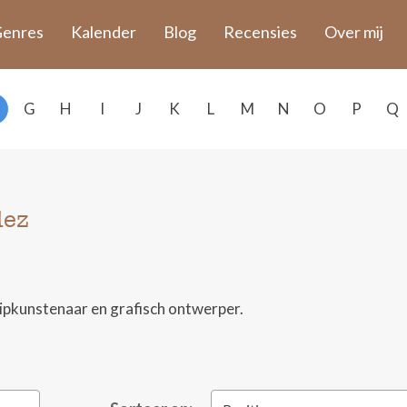
enres
Kalender
Blog
Recensies
Over mij
G
H
I
J
K
L
M
N
O
P
Q
dez
ripkunstenaar en grafisch ontwerper.