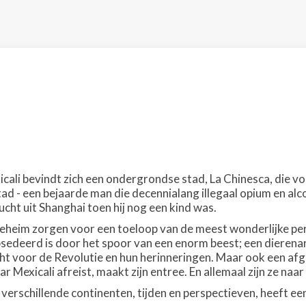
cali bevindt zich een ondergrondse stad, La Chinesca, die vol
ad - een bejaarde man die decennialang illegaal opium en alc
lucht uit Shanghai toen hij nog een kind was.
eheim zorgen voor een toeloop van de meest wonderlijke per
sedeerd is door het spoor van een enorm beest; een dierenart
ht voor de Revolutie en hun herinneringen. Maar ook een afg
r Mexicali afreist, maakt zijn entree. En allemaal zijn ze naar 
erschillende continenten, tijden en perspectieven, heeft e