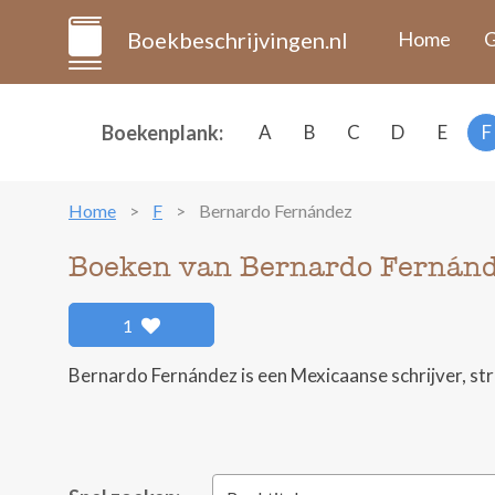
Boekbeschrijvingen.nl
Home
G
Boekenplank:
A
B
C
D
E
F
Home
F
Bernardo Fernández
Boeken van Bernardo Fernán
1
Bernardo Fernández is een Mexicaanse schrijver, st