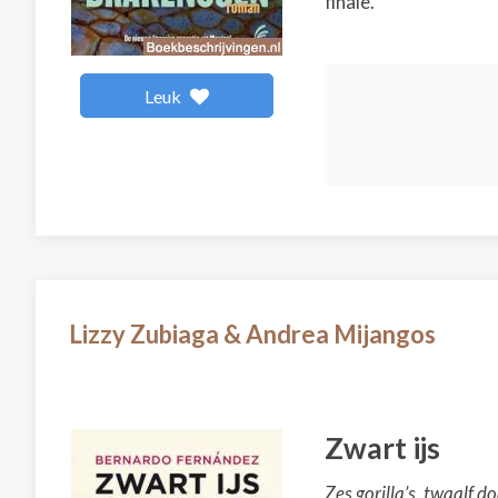
finale.
Leuk
Lizzy Zubiaga & Andrea Mijangos
Zwart ijs
Zes gorilla’s, twaalf d