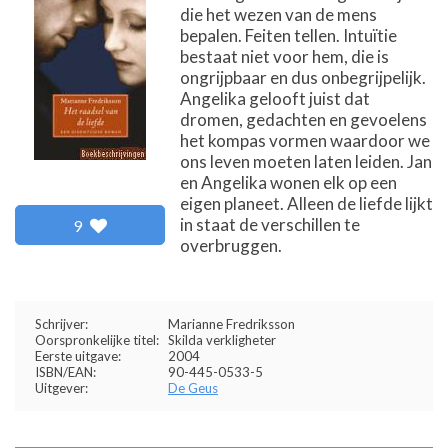
die het wezen van de mens
bepalen. Feiten tellen. Intuïtie
bestaat niet voor hem, die is
ongrijpbaar en dus onbegrijpelijk.
Angelika gelooft juist dat
dromen, gedachten en gevoelens
het kompas vormen waardoor we
ons leven moeten laten leiden. Jan
en Angelika wonen elk op een
eigen planeet. Alleen de liefde lijkt
in staat de verschillen te
9
overbruggen.
Schrijver:
Marianne Fredriksson
Oorspronkelijke titel:
Skilda verkligheter
Eerste uitgave:
2004
ISBN/EAN:
90-445-0533-5
Uitgever:
De Geus