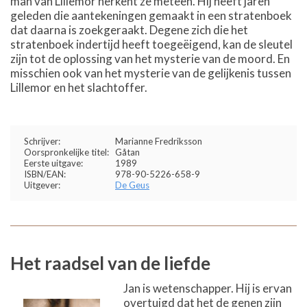
man van Lillemor herkent ze meteen. Hij heeft jaren
geleden die aantekeningen gemaakt in een stratenboek
dat daarna is zoekgeraakt. Degene zich die het
stratenboek indertijd heeft toegeëigend, kan de sleutel
zijn tot de oplossing van het mysterie van de moord. En
misschien ook van het mysterie van de gelijkenis tussen
Lillemor en het slachtoffer.
Schrijver:
Marianne Fredriksson
Oorspronkelijke titel:
Gåtan
Eerste uitgave:
1989
ISBN/EAN:
978-90-5226-658-9
Uitgever:
De Geus
Het raadsel van de liefde
Jan is wetenschapper. Hij is ervan
overtuigd dat het de genen zijn