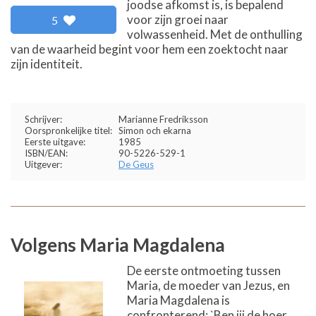
joodse afkomst is, is bepalend
voor zijn groei naar
5
volwassenheid. Met de onthulling
van de waarheid begint voor hem een zoektocht naar
zijn identiteit.
Schrijver:
Marianne Fredriksson
Oorspronkelijke titel:
Simon och ekarna
Eerste uitgave:
1985
ISBN/EAN:
90-5226-529-1
Uitgever:
De Geus
Volgens Maria Magdalena
De eerste ontmoeting tussen
Maria, de moeder van Jezus, en
Maria Magdalena is
confronterend: `Ben jij de hoer