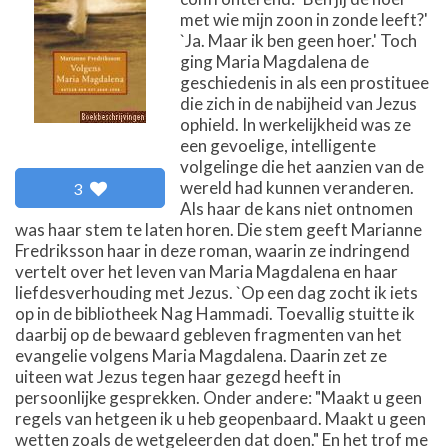
met wie mijn zoon in zonde leeft?'
`Ja. Maar ik ben geen hoer.' Toch
ging Maria Magdalena de
geschiedenis in als een prostituee
die zich in de nabijheid van Jezus
ophield. In werkelijkheid was ze
een gevoelige, intelligente
volgelinge die het aanzien van de
wereld had kunnen veranderen.
3
Als haar de kans niet ontnomen
was haar stem te laten horen. Die stem geeft Marianne
Fredriksson haar in deze roman, waarin ze indringend
vertelt over het leven van Maria Magdalena en haar
liefdesverhouding met Jezus. `Op een dag zocht ik iets
op in de bibliotheek Nag Hammadi. Toevallig stuitte ik
daarbij op de bewaard gebleven fragmenten van het
evangelie volgens Maria Magdalena. Daarin zet ze
uiteen wat Jezus tegen haar gezegd heeft in
persoonlijke gesprekken. Onder andere: "Maakt u geen
regels van hetgeen ik u heb geopenbaard. Maakt u geen
wetten zoals de wetgeleerden dat doen." En het trof me