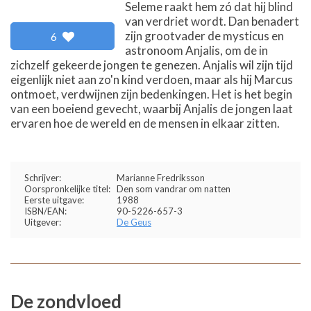
Seleme raakt hem zó dat hij blind
van verdriet wordt. Dan benadert
zijn grootvader de mysticus en
6
astronoom Anjalis, om de in
zichzelf gekeerde jongen te genezen. Anjalis wil zijn tijd
eigenlijk niet aan zo'n kind verdoen, maar als hij Marcus
ontmoet, verdwijnen zijn bedenkingen. Het is het begin
van een boeiend gevecht, waarbij Anjalis de jongen laat
ervaren hoe de wereld en de mensen in elkaar zitten.
Schrijver:
Marianne Fredriksson
Oorspronkelijke titel:
Den som vandrar om natten
Eerste uitgave:
1988
ISBN/EAN:
90-5226-657-3
Uitgever:
De Geus
De zondvloed