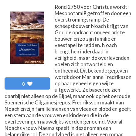
Rond 2750 voor Christus wordt
Mesopotamië getroffen door een
overstromingsramp. De
scheepsbouwer Noach krijgt van
God de opdracht om een ark te
bouwen en zo zijn familie en
veestapel te redden. Noach
brengt hen inderdaad in
veiligheid, maar de overlevenden
voelen zich ontworteld en
ontheemd. Dit bekende gegeven
wordt door Marianne Fredriksson
op haar geheel eigen wijze
8
uitgewerkt. Ze baseerde zich
daarbij niet alleen op de Bijbel, maar ook op het oeroude
Soemerische Gilgamesj-epos. Fredriksson maakt van
Noach en zijn familie mensen van vlees en bloed en geeft
een stem aan de vrouwen en kinderen die in de
overleveringen nauwelijks worden genoemd. Vooral
Noachs vrouw Naema speelt in deze roman een
belangrijke rol. De zondvloed is niet alleen een roman