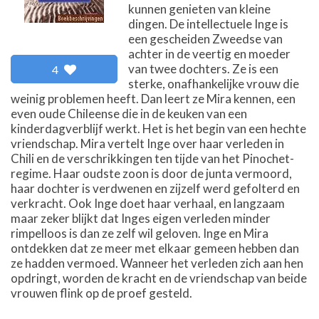
kunnen genieten van kleine
dingen. De intellectuele Inge is
een gescheiden Zweedse van
achter in de veertig en moeder
van twee dochters. Ze is een
4
sterke, onafhankelijke vrouw die
weinig problemen heeft. Dan leert ze Mira kennen, een
even oude Chileense die in de keuken van een
kinderdagverblijf werkt. Het is het begin van een hechte
vriendschap. Mira vertelt Inge over haar verleden in
Chili en de verschrikkingen ten tijde van het Pinochet-
regime. Haar oudste zoon is door de junta vermoord,
haar dochter is verdwenen en zijzelf werd gefolterd en
verkracht. Ook Inge doet haar verhaal, en langzaam
maar zeker blijkt dat Inges eigen verleden minder
rimpelloos is dan ze zelf wil geloven. Inge en Mira
ontdekken dat ze meer met elkaar gemeen hebben dan
ze hadden vermoed. Wanneer het verleden zich aan hen
opdringt, worden de kracht en de vriendschap van beide
vrouwen flink op de proef gesteld.