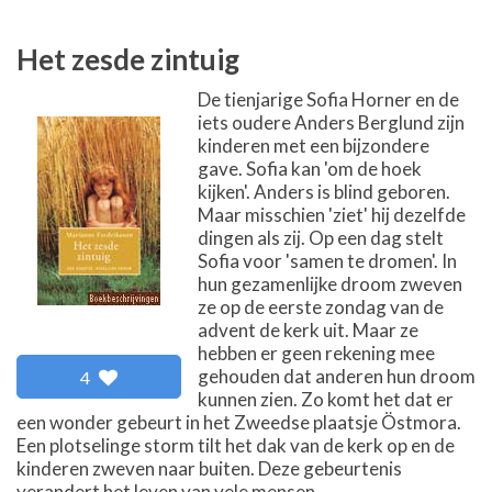
Het zesde zintuig
De tienjarige Sofia Horner en de
iets oudere Anders Berglund zijn
kinderen met een bijzondere
gave. Sofia kan 'om de hoek
kijken'. Anders is blind geboren.
Maar misschien 'ziet' hij dezelfde
dingen als zij. Op een dag stelt
Sofia voor 'samen te dromen'. In
hun gezamenlijke droom zweven
ze op de eerste zondag van de
advent de kerk uit. Maar ze
hebben er geen rekening mee
gehouden dat anderen hun droom
4
kunnen zien. Zo komt het dat er
een wonder gebeurt in het Zweedse plaatsje Östmora.
Een plotselinge storm tilt het dak van de kerk op en de
kinderen zweven naar buiten. Deze gebeurtenis
verandert het leven van vele mensen.