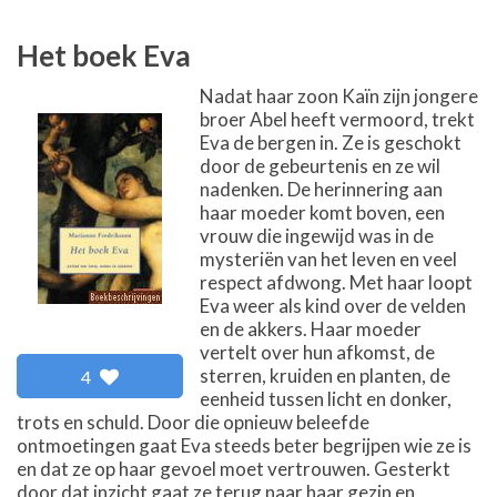
Het boek Eva
Nadat haar zoon Kaïn zijn jongere
broer Abel heeft vermoord, trekt
Eva de bergen in. Ze is geschokt
door de gebeurtenis en ze wil
nadenken. De herinnering aan
haar moeder komt boven, een
vrouw die ingewijd was in de
mysteriën van het leven en veel
respect afdwong. Met haar loopt
Eva weer als kind over de velden
en de akkers. Haar moeder
vertelt over hun afkomst, de
sterren, kruiden en planten, de
4
eenheid tussen licht en donker,
trots en schuld. Door die opnieuw beleefde
ontmoetingen gaat Eva steeds beter begrijpen wie ze is
en dat ze op haar gevoel moet vertrouwen. Gesterkt
door dat inzicht gaat ze terug naar haar gezin en