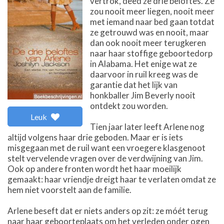
vertrok, deed ze drie beloftes. Ze
zou nooit meer liegen, nooit meer
met iemand naar bed gaan totdat
ze getrouwd was en nooit, maar
dan ook nooit meer terugkeren
naar haar stoffige geboortedorp
in Alabama. Het enige wat ze
daarvoor in ruil kreeg was de
garantie dat het lijk van
honkballer Jim Beverly nooit
ontdekt zou worden.
Leuk
Tien jaar later leeft Arlene nog
altijd volgens haar drie geboden. Maar er is iets
misgegaan met de ruil want een vroegere klasgenoot
stelt vervelende vragen over de verdwijning van Jim.
Ook op andere fronten wordt het haar moeilijk
gemaakt: haar vriendje dreigt haar te verlaten omdat ze
hem niet voorstelt aan de familie.
Arlene beseft dat er niets anders op zit: ze móét terug
naar haar geboorteplaats om het verleden onder ogen