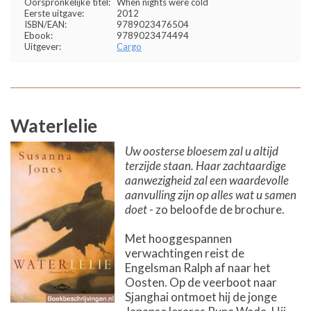
Oorspronkelijke titel:
When nights were cold
Eerste uitgave:
2012
ISBN/EAN:
9789023476504
Ebook:
9789023474494
Uitgever:
Cargo
Waterlelie
Uw oosterse bloesem zal u altijd
terzijde staan. Haar zachtaardige
aanwezigheid zal een waardevolle
aanvulling zijn op alles wat u samen
doet
- zo beloofde de brochure.
Met hooggespannen
verwachtingen reist de
Engelsman Ralph af naar het
Oosten. Op de veerboot naar
Sjanghai ontmoet hij de jonge