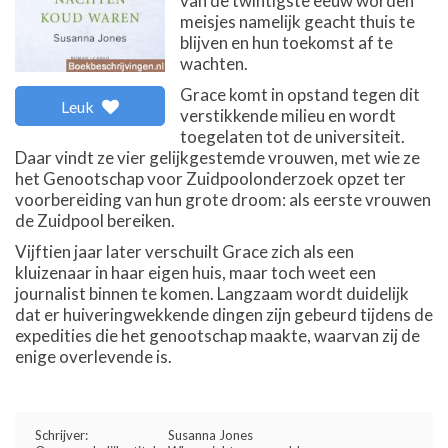
van de twintigste eeuw worden
meisjes namelijk geacht thuis te
blijven en hun toekomst af te
wachten.
Grace komt in opstand tegen dit
Leuk
verstikkende milieu en wordt
toegelaten tot de universiteit.
Daar vindt ze vier gelijkgestemde vrouwen, met wie ze
het Genootschap voor Zuidpoolonderzoek opzet ter
voorbereiding van hun grote droom: als eerste vrouwen
de Zuidpool bereiken.
Vijftien jaar later verschuilt Grace zich als een
kluizenaar in haar eigen huis, maar toch weet een
journalist binnen te komen. Langzaam wordt duidelijk
dat er huiveringwekkende dingen zijn gebeurd tijdens de
expedities die het genootschap maakte, waarvan zij de
enige overlevende is.
Schrijver:
Susanna Jones