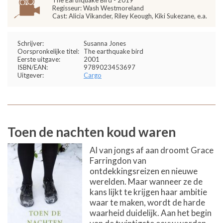
The Earthquake Bird - 2019
Regisseur: Wash Westmoreland
Cast: Alicia Vikander, Riley Keough, Kiki Sukezane, e.a.
Schrijver:
Susanna Jones
Oorspronkelijke titel:
The earthquake bird
Eerste uitgave:
2001
ISBN/EAN:
9789023453697
Uitgever:
Cargo
Toen de nachten koud waren
Al van jongs af aan droomt Grace
Farringdon van
ontdekkingsreizen en nieuwe
werelden. Maar wanneer ze de
kans lijkt te krijgen haar ambitie
waar te maken, wordt de harde
waarheid duidelijk. Aan het begin