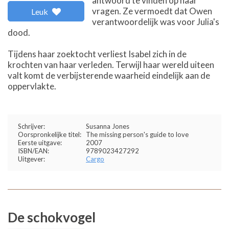
antwoord te vinden op haar
vragen. Ze vermoedt dat Owen
Leuk
verantwoordelijk was voor Julia's
dood.
Tijdens haar zoektocht verliest Isabel zich in de
krochten van haar verleden. Terwijl haar wereld uiteen
valt komt de verbijsterende waarheid eindelijk aan de
oppervlakte.
Schrijver:
Susanna Jones
Oorspronkelijke titel:
The missing person's guide to love
Eerste uitgave:
2007
ISBN/EAN:
9789023427292
Uitgever:
Cargo
De schokvogel