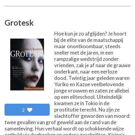
Grotesk
Hoe kun je zo afglijden? Je hoort
bij de elite van de maatschappij
maar onontkoombaar, steeds
sneller met de jaren, in een
rampzalige wedstrijd zonder
vrienden, zak je af naar de grauwe
onderkant, naar een eerloze
dood. Twintig jaar geleden waren
Yuriko en Kazue veelbelovende
jonge vrouwen en zaten ze allebei
op een eliteschool. Uiteindelijk
kwamen ze in Tokio in de
prostitutie terecht. Nu zijn ze
2
slachtoffer geworden van moord:
twee gevallen van grof geweld aan de rand van de
samenleving. Hun verhaal wordt op schokkende wijze
onthuld via dagboeken en andere geschriften. Kirino's