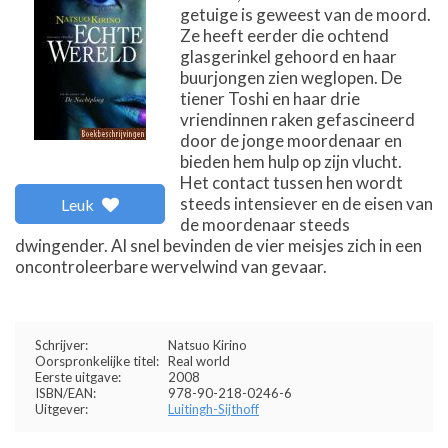
getuige is geweest van de moord.
Ze heeft eerder die ochtend
glasgerinkel gehoord en haar
buurjongen zien weglopen. De
tiener Toshi en haar drie
vriendinnen raken gefascineerd
door de jonge moordenaar en
bieden hem hulp op zijn vlucht.
Het contact tussen hen wordt
steeds intensiever en de eisen van
Leuk
de moordenaar steeds
dwingender. Al snel bevinden de vier meisjes zich in een
oncontroleerbare wervelwind van gevaar.
Schrijver:
Natsuo Kirino
Oorspronkelijke titel:
Real world
Eerste uitgave:
2008
ISBN/EAN:
978-90-218-0246-6
Uitgever:
Luitingh-Sijthoff