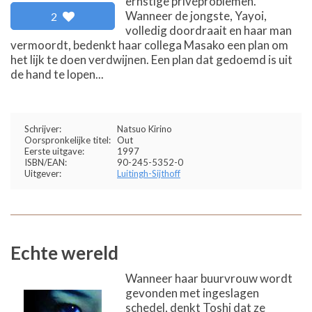
ernstige privéproblemen.
Wanneer de jongste, Yayoi,
2
volledig doordraait en haar man
vermoordt, bedenkt haar collega Masako een plan om
het lijk te doen verdwijnen. Een plan dat gedoemd is uit
de hand te lopen...
Schrijver:
Natsuo Kirino
Oorspronkelijke titel:
Out
Eerste uitgave:
1997
ISBN/EAN:
90-245-5352-0
Uitgever:
Luitingh-Sijthoff
Echte wereld
Wanneer haar buurvrouw wordt
gevonden met ingeslagen
schedel, denkt Toshi dat ze