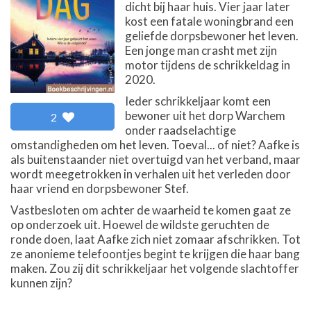
dicht bij haar huis. Vier jaar later
kost een fatale woningbrand een
geliefde dorpsbewoner het leven.
Een jonge man crasht met zijn
motor tijdens de schrikkeldag in
2020.
Ieder schrikkeljaar komt een
bewoner uit het dorp Warchem
2
onder raadselachtige
omstandigheden om het leven. Toeval... of niet? Aafke is
als buitenstaander niet overtuigd van het verband, maar
wordt meegetrokken in verhalen uit het verleden door
haar vriend en dorpsbewoner Stef.
Vastbesloten om achter de waarheid te komen gaat ze
op onderzoek uit. Hoewel de wildste geruchten de
ronde doen, laat Aafke zich niet zomaar afschrikken. Tot
ze anonieme telefoontjes begint te krijgen die haar bang
maken. Zou zij dit schrikkeljaar het volgende slachtoffer
kunnen zijn?