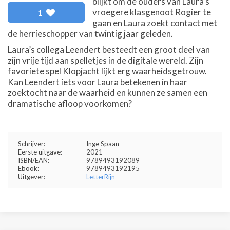
blijkt om de ouders van Laura’s
vroegere klasgenoot Rogier te
1
gaan en Laura zoekt contact met
de herrieschopper van twintig jaar geleden.
Laura’s collega Leendert besteedt een groot deel van
zijn vrije tijd aan spelletjes in de digitale wereld. Zijn
favoriete spel Klopjacht lijkt erg waarheidsgetrouw.
Kan Leendert iets voor Laura betekenen in haar
zoektocht naar de waarheid en kunnen ze samen een
dramatische afloop voorkomen?
Schrijver:
Inge Spaan
Eerste uitgave:
2021
ISBN/EAN:
9789493192089
Ebook:
9789493192195
Uitgever:
LetterRijn