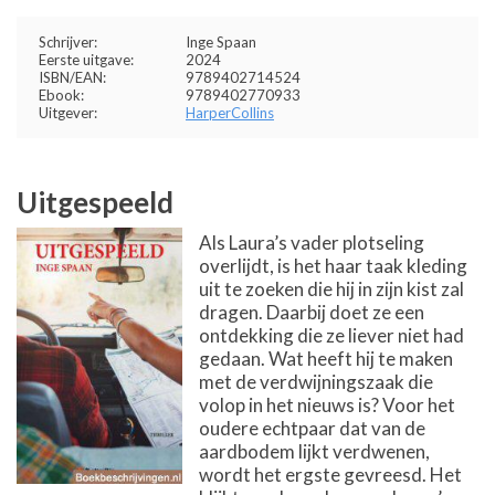
Schrijver:
Inge Spaan
Eerste uitgave:
2024
ISBN/EAN:
9789402714524
Ebook:
9789402770933
Uitgever:
HarperCollins
Uitgespeeld
Als Laura’s vader plotseling
overlijdt, is het haar taak kleding
uit te zoeken die hij in zijn kist zal
dragen. Daarbij doet ze een
ontdekking die ze liever niet had
gedaan. Wat heeft hij te maken
met de verdwijningszaak die
volop in het nieuws is? Voor het
oudere echtpaar dat van de
aardbodem lijkt verdwenen,
wordt het ergste gevreesd. Het