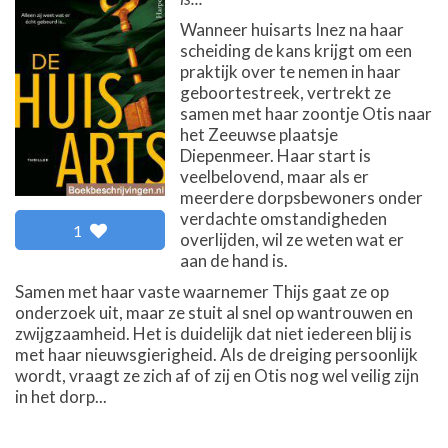
Wanneer huisarts Inez na haar
scheiding de kans krijgt om een
praktijk over te nemen in haar
geboortestreek, vertrekt ze
samen met haar zoontje Otis naar
het Zeeuwse plaatsje
Diepenmeer. Haar start is
veelbelovend, maar als er
meerdere dorpsbewoners onder
verdachte omstandigheden
1
overlijden, wil ze weten wat er
aan de hand is.
Samen met haar vaste waarnemer Thijs gaat ze op
onderzoek uit, maar ze stuit al snel op wantrouwen en
zwijgzaamheid. Het is duidelijk dat niet iedereen blij is
met haar nieuwsgierigheid. Als de dreiging persoonlijk
wordt, vraagt ze zich af of zij en Otis nog wel veilig zijn
in het dorp...