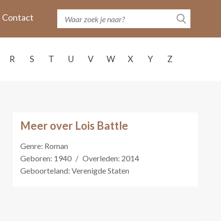
Contact
R
S
T
U
V
W
X
Y
Z
Meer over Lois Battle
Genre: Roman
Geboren: 1940
/
Overleden: 2014
Geboorteland: Verenigde Staten