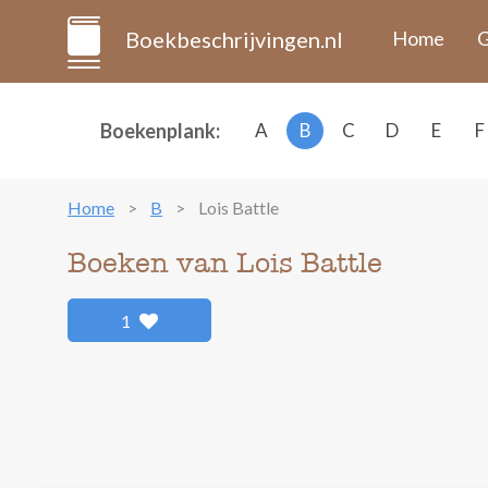
Boekbeschrijvingen.nl
Home
G
Boekenplank:
A
B
C
D
E
F
Home
B
Lois Battle
Boeken van Lois Battle
1