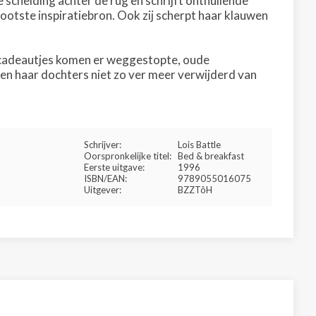
e scheiding achter de rug en schrijft onthullende
ootste inspiratiebron. Ook zij scherpt haar klauwen
cadeautjes komen er weggestopte, oude
en haar dochters niet zo ver meer verwijderd van
Schrijver:
Lois Battle
Oorspronkelijke titel:
Bed & breakfast
Eerste uitgave:
1996
ISBN/EAN:
9789055016075
Uitgever:
BZZTôH