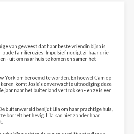
tuige van geweest dat haar beste vriendin bijna is
oude familieruzies. Impulsief nodigt zij haar drie
n - uit om naar huis te komen en samen het
ar New York om beroemd te worden. En hoewel Cam op
n keren, komt Josie's onverwachte uitnodiging deze
e jaar naar het buitenland vertrokken - en ze is een
De buitenwereld benijdt Lila om haar prachtige huis,
 borrelt het hevig. Lila kan niet zonder haar
t.