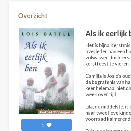
Overzicht
Als ik eerlijk
Het is bijna Kerstmis
overleden aan een har
volwassen dochters -
kerstfeest te vieren.
Camilla is Josie's o
de begrafenis van ha
keer helemaal niet on
week over tijd.
Lila, de middelste, i
haar twee lieve kind
voorraad kalmerende 
1