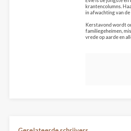
Evie is de jongste en
krantencolumns. Haar
in afwachting van de 
Kerstavond wordt on
familiegeheimen, mis
vrede op aarde en all
Gerelateerde schrijvers