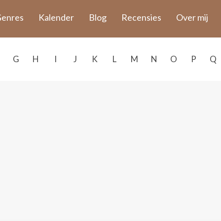
enres
Kalender
Blog
Recensies
Over mij
G
H
I
J
K
L
M
N
O
P
Q