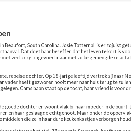
 ben
 in Beaufort, South Carolina. Josie Tatternall is er zojuist ge
taanval. Dat doet haar beseffen dat het leven te kort is voor 
 met veel zorg opgevoed maar met zulke gemengde resultate
udste, rebelse dochter. Op 18-jarige leeftijd vertrok zij na
ar vader heeft gezworen nooit meer naar huis terug te zulle
gelegen. Cams baan staat op de tocht, haar vriend is voor dri
s de goede dochter en woont vlak bij haar moeder in de buurt. 
eren en haar geslaagde echtgenoot. Maar onder de oppervlakte
middelen die ze in haar dure keukenkastjes verborgen houd