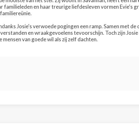
 de mooiste van het stel. Zij woont in Savannah, heeft een nar
 familieleden en haar treurige liefdesleven vormen Evie's gr
familiereünie.
danks Josie's verwoede pogingen een ramp. Samen met de 
verstanden en wraakgevoelens tevoorschijn. Toch zijn Josie 
e mensen van goede wil als zij zelf dachten.