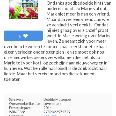
Ondanks goedbedoelde hints van
anderen houdt Jo Marie vol dat
Mark niet meer is dan een vriend.
Maar dan wel een vriend aan wie
ze verdacht veel denkt... Omdat
hij niet graag over zichzelf praat
weet Jo Marie weinig over Marks
6
leven. Ze neemt zich voor meer
over hem te weten te komen, maar eerst moet ze haar
eigen verleden onder ogen zien - en ze moet ook nog
drie nieuwe bezoekers verwelkomen die, net als Jo
Marie tot voor kort, op zoek zijn naar nieuwe wegen in
hun leven. Wat hen allemaal bindt is de zoektocht naar
liefde. Maar het vereist moed om die te kunnen
toelaten.
Schrijver:
Debbie Macomber
Oorspronkelijke titel:
Love letters
Eerste uitgave:
2014
ISBN/EAN:
9789022571729
Uitgever:
Boekerij