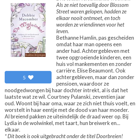
Als ze niet toevallig door Blossom
Street waren gelopen, hadden ze
elkaar nooit ontmoet, en toch
worden ze vriendinnen voor het
leven.
Bethanne Hamlin, pas gescheiden
omdat haar man opeens een
ander had. Achtergebleven met
twee opgroeiende kinderen, een
huis vol mankementen en zonder
carrière. Elise Beaumont. Ook
achtergebleven, maar dan zonder
5
pensioen, waardoor ze
noodgedwongen bij haar dochter intrekt, al is dat het
laatste wat ze wil. Courtney Pulanski, zeventien jaar
oud. Woont bij haar oma, waar ze zich niet thuis voelt, en
worstelt in haar eentje met de dood van haar moeder.
Al breiend pakken ze uiteindelijk de draad weer op. Bij
Lydia in de wolwinkel, met taart, hun breiwerk en...
elkaar.
* Dit boek is ook uitgebracht onder de titel Doorbreien!