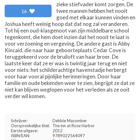
zieke stiefvader komt zorgen. De
twee mannen hebben het nooit
16
goed met elkaar kunnen vinden en
Joshua heeft weinig hoop dat dat nog zal veranderen.
Tot hij een oud-klasgenoot van zijn middelbare school
tegenkomt, die hem doet inzien dat het nooit te laat is
voor verzoening en vergeving. De andere gast is Abby
Kincaid, die naar haar geboorteplaats Cedar Cove is
teruggekeerd voor de bruiloft van haar broer. De
laatste keer dat ze er was is twintig jaar terug en niet
voor niets: het schilderachtige havenstadje herbergt
voor haar vooral pijnlijke herinneringen. Door haar
familie en oude bekenden weer te zien, begrijpt ze dat ze
niet kan blijven weglopen voor het verleden als ze ooit
verder wil komen.
Schrijver:
Debbie Macomber
Oorspronkelijke titel:
The inn at Rose Harbor
Eerste uitgave:
2012
ISBN/EAN:
9789022564097