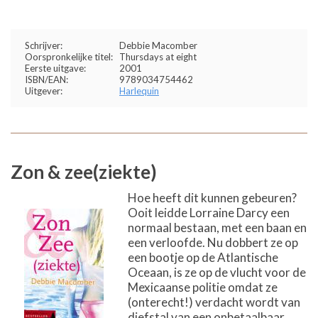
Schrijver:
Debbie Macomber
Oorspronkelijke titel:
Thursdays at eight
Eerste uitgave:
2001
ISBN/EAN:
9789034754462
Uitgever:
Harlequin
Zon & zee(ziekte)
Hoe heeft dit kunnen gebeuren?
Ooit leidde Lorraine Darcy een
normaal bestaan, met een baan en
een verloofde. Nu dobbert ze op
een bootje op de Atlantische
Oceaan, is ze op de vlucht voor de
Mexicaanse politie omdat ze
(onterecht!) verdacht wordt van
diefstal van een onbetaalbaar