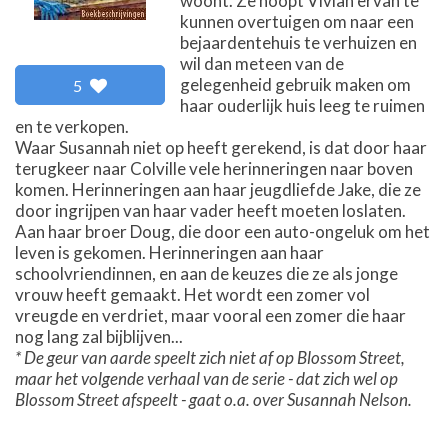
woont. Ze hoopt Vivian ervan te
kunnen overtuigen om naar een
bejaardentehuis te verhuizen en
wil dan meteen van de
gelegenheid gebruik maken om
5
haar ouderlijk huis leeg te ruimen
en te verkopen.
Waar Susannah niet op heeft gerekend, is dat door haar
terugkeer naar Colville vele herinneringen naar boven
komen. Herinneringen aan haar jeugdliefde Jake, die ze
door ingrijpen van haar vader heeft moeten loslaten.
Aan haar broer Doug, die door een auto-ongeluk om het
leven is gekomen. Herinneringen aan haar
schoolvriendinnen, en aan de keuzes die ze als jonge
vrouw heeft gemaakt. Het wordt een zomer vol
vreugde en verdriet, maar vooral een zomer die haar
nog lang zal bijblijven...
* De geur van aarde speelt zich niet af op Blossom Street,
maar het volgende verhaal van de serie - dat zich wel op
Blossom Street afspeelt - gaat o.a. over Susannah Nelson.