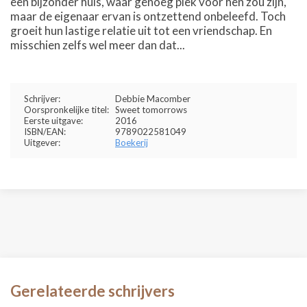
een bijzonder huis, waar genoeg plek voor hen zou zijn,
maar de eigenaar ervan is ontzettend onbeleefd. Toch
groeit hun lastige relatie uit tot een vriendschap. En
misschien zelfs wel meer dan dat...
Schrijver:
Debbie Macomber
Oorspronkelijke titel:
Sweet tomorrows
Eerste uitgave:
2016
ISBN/EAN:
9789022581049
Uitgever:
Boekerij
Gerelateerde schrijvers