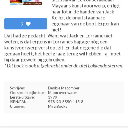
Mayaans kunstvoorwerp, en ligt
haar lot in de handen van Jack
Keller, de onuitstaanbare
eigenaar van de boot. Erger kan
7
niet!
Dat had ze gedacht. Want wat Jack en Lorraine niet
weten, is dat ergens in Lorraines bagage nóg een
kunstvoorwerp verstopt zit. En dat degene die dat
gedaan heeft, het heel graag terug wil hebben - al moet
hij daar geweld bij gebruiken.
* Dit boek is ook uitgebracht onder de titel Lokkende sterren.
Schrijver:
Debbie Macomber
Oorspronkelijke titel:
Moon over water
Eerste uitgave:
1999
ISBN/EAN:
978-90-8550-113-8
Uitgever:
Mira Books