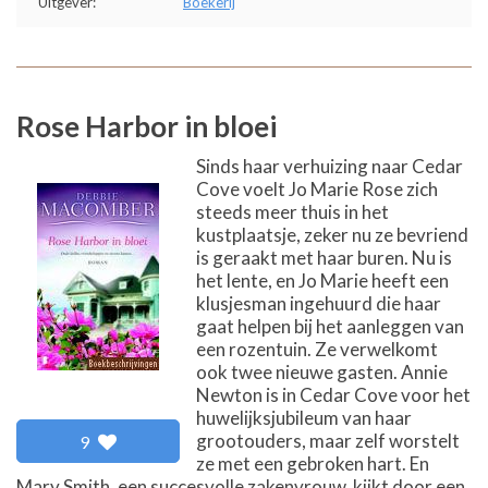
Uitgever:
Boekerij
Rose Harbor in bloei
Sinds haar verhuizing naar Cedar
Cove voelt Jo Marie Rose zich
steeds meer thuis in het
kustplaatsje, zeker nu ze bevriend
is geraakt met haar buren. Nu is
het lente, en Jo Marie heeft een
klusjesman ingehuurd die haar
gaat helpen bij het aanleggen van
een rozentuin. Ze verwelkomt
ook twee nieuwe gasten. Annie
Newton is in Cedar Cove voor het
huwelijksjubileum van haar
grootouders, maar zelf worstelt
9
ze met een gebroken hart. En
Mary Smith, een succesvolle zakenvrouw, kijkt door een