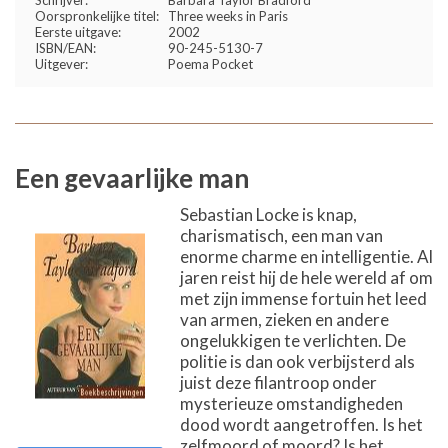
Oorspronkelijke titel:
Three weeks in Paris
Eerste uitgave:
2002
ISBN/EAN:
90-245-5130-7
Uitgever:
Poema Pocket
Een gevaarlijke man
Sebastian Locke is knap,
charismatisch, een man van
enorme charme en intelligentie. Al
jaren reist hij de hele wereld af om
met zijn immense fortuin het leed
van armen, zieken en andere
ongelukkigen te verlichten. De
politie is dan ook verbijsterd als
juist deze filantroop onder
mysterieuze omstandigheden
dood wordt aangetroffen. Is het
zelfmoord of moord? Is het