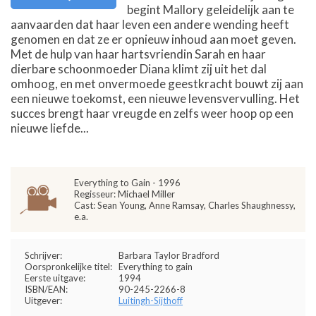
begint Mallory geleidelijk aan te
aanvaarden dat haar leven een andere wending heeft
genomen en dat ze er opnieuw inhoud aan moet geven.
Met de hulp van haar hartsvriendin Sarah en haar
dierbare schoonmoeder Diana klimt zij uit het dal
omhoog, en met onvermoede geestkracht bouwt zij aan
een nieuwe toekomst, een nieuwe levensvervulling. Het
succes brengt haar vreugde en zelfs weer hoop op een
nieuwe liefde...
Everything to Gain - 1996
Regisseur: Michael Miller
Cast: Sean Young, Anne Ramsay, Charles Shaughnessy,
e.a.
Schrijver:
Barbara Taylor Bradford
Oorspronkelijke titel:
Everything to gain
Eerste uitgave:
1994
ISBN/EAN:
90-245-2266-8
Uitgever:
Luitingh-Sijthoff