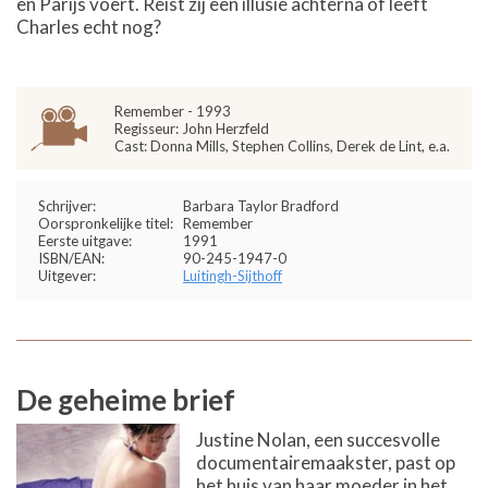
en Parijs voert. Reist zij een illusie achterna of leeft
Charles echt nog?
Remember - 1993
Regisseur: John Herzfeld
Cast: Donna Mills, Stephen Collins, Derek de Lint, e.a.
Schrijver:
Barbara Taylor Bradford
Oorspronkelijke titel:
Remember
Eerste uitgave:
1991
ISBN/EAN:
90-245-1947-0
Uitgever:
Luitingh-Sijthoff
De geheime brief
Justine Nolan, een succesvolle
documentairemaakster, past op
het huis van haar moeder in het