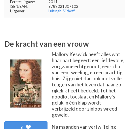
Eerste uitgave:
2011
ISBN/EAN:
9789021807102
Uitgever:
Luitingh-Sijthoff
De kracht van een vrouw
Mallory Keswick heeft alles wat
haar hart begeert: een liefdevolle,
zorgzame echtgenoot, een schat
van een tweeling, en een prachtig
huis. Zij geniet dan ook met volle
teugen van het leven dat haar zo
rijkelijk heeft bedeeld. Tot het
noodlot toeslaat en Mallory's
geluk in één klap wordt
verbrijzeld door zinloos wreed
geweld.
Na maanden van vertwijfeling
6