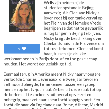
Wells zijn beiden bij de
studentenopstand in Bejing
aanwezig. Als Cleeland Nicky's
leven redt bij een tankoverval op
het Plein van de Hemelse Vrede
begrijpen ze dat het te gevaarlijk
is nog langer in Bejing te blijven.
Nicky krijgt de beschikking over
Cleelands huis in de Provence om
tot rust te komen. Cleeland komt
9
haar, tussen zijn drukke
werkzaamheden in Parijs door, af en toe gezelschap
houden. Het wordt een gelukkige tijd.
Eenmaal terug in Amerika meent Nicky haar vroegere
verloofde Charles Devereaux, die twee jaar tevoren
zelfmoord pleegde, te herkennen tussen een groep
mensen op het tv-journaal. Ze besluit deze zaak tot op
de bodem uit te zoeken, stuit overal op verzet en
onbegrip, maar zet haar speurtocht koppig voort. Een
tocht die haar via Engeland naar Rome, Athene, Madrid