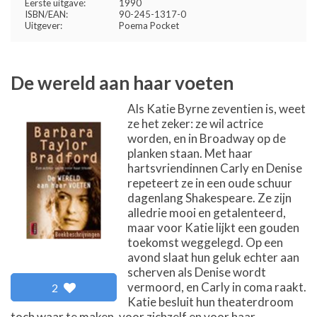
Eerste uitgave:
1990
ISBN/EAN:
90-245-1317-0
Uitgever:
Poema Pocket
De wereld aan haar voeten
Als Katie Byrne zeventien is, weet
ze het zeker: ze wil actrice
worden, en in Broadway op de
planken staan. Met haar
hartsvriendinnen Carly en Denise
repeteert ze in een oude schuur
dagenlang Shakespeare. Ze zijn
alledrie mooi en getalenteerd,
maar voor Katie lijkt een gouden
toekomst weggelegd. Op een
avond slaat hun geluk echter aan
scherven als Denise wordt
vermoord, en Carly in coma raakt.
2
Katie besluit hun theaterdroom
toch waar te maken, voor zichzelf en voor haar