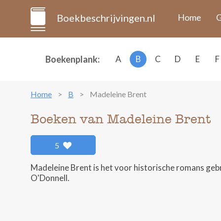
Boekbeschrijvingen.nl
Home
G
Boekenplank:
A
B
C
D
E
F
Home
B
Madeleine Brent
Boeken van Madeleine Brent
5
Madeleine Brent is het voor historische romans geb
O'Donnell.