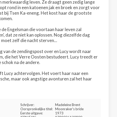
een merkwaardig leven. Ze draagt geen zedig lange
oopt rond in een katoenen jak en broek en zorgt voor
st bij Tsen Ka-eneng. Het kost haar de grootste
 komen.
 de Engelsman die voortaan haar leven zal
en', dat ze niet kan oplossen. Nog diezelfde dag
 moet zelf die nacht sterven...
ng van de zendingspost over en Lucy wordt naar
am, die het Verre Oosten bestudeert. Lucy treedt er
e schok na de andere.
ijft Lucy achtervolgen. Het voert haar naar een
tische, maar ook angstige avonturen zal het haar
Schrijver:
Madeleine Brent
Oorspronkelijke titel:
Moonraker's bride
Eerste uitgave:
1973