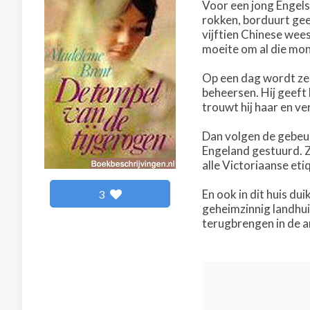
Voor een jong Engels
rokken, borduurt gee
vijftien Chinese wee
moeite om al die mon
Op een dag wordt ze 
beheersen. Hij geeft 
trouwt hij haar en ve
Dan volgen de gebeur
Engeland gestuurd. Ze
alle Victoriaanse et
En ook in dit huis du
3
geheimzinnig landhui
terugbrengen in de a