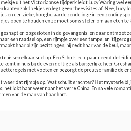
 meisje uit het Victoriaanse tijdperk leidt Lucy Waring wel 
n kanten zakdoekjes en legt geen theevisites af. Nee, Lucy l
sjes en een zieke, hoogbejaarde zendelinge in een zendingspo
djes open te houden en ze moet soms stelen om aan eten te
gesnapt en opgesloten in de gevangenis, en daar ontmoet ze
haar een raadsel op, een rijmpje over een tempel en 'tijgerog
rmaakt haar al zijn bezittingen; hij redt haar van de beul, maar
tenissen elkaar snel op. Een Schots echtpaar neemt de leidi
 komt in huis bij de even deftige als burgerlijke heer Gresh
iquetteregels met voeten en bezorgt de preutse familie de en
ikt weer dat rijmpje op. Wat schuilt erachter? Het mysterie bl
s; het lokt haar weer naar het verre China. En na vele roman
rmen van de man van haar hart.