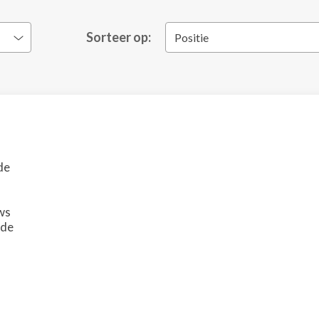
Sorteer op:
Positie
de
ws
ade