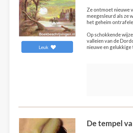
Ze ontmoet nieuwe vr
meegesleurd als ze w
het geheim ontrafelen 
Op schokkende wijze 
valleien van de Dord
nieuwe en gelukkige
Leuk
De tempel va