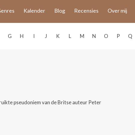
enres
Kalender
Blog
Recensies
Over mij
G
H
I
J
K
L
M
N
O
P
Q
ruikte pseudoniem van de Britse auteur Peter