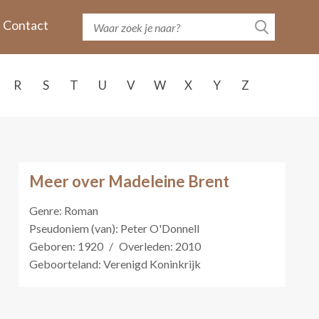
Contact
R
S
T
U
V
W
X
Y
Z
Meer over Madeleine Brent
Genre: Roman
Pseudoniem (van): Peter O'Donnell
Geboren: 1920
/
Overleden: 2010
Geboorteland: Verenigd Koninkrijk