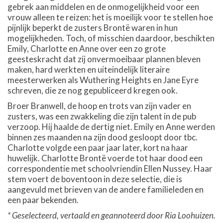
gebrek aan middelen en de onmogelijkheid voor een
vrouw alleen te reizen: het is moeilijk voor te stellen hoe
pijnlijk beperkt de zusters Brontë waren in hun
mogelijkheden. Toch, of misschien daardoor, beschikten
Emily, Charlotte en Anne over een zo grote
geesteskracht dat zij onvermoeibaar plannen bleven
maken, hard werkten en uiteindelijk literaire
meesterwerken als Wuthering Heights en Jane Eyre
schreven, die ze nog gepubliceerd kregen ook.
Broer Branwell, de hoop en trots van zijn vader en
zusters, was een zwakkeling die zijn talent in de pub
verzoop. Hij haalde de dertig niet. Emily en Anne werden
binnen zes maanden na zijn dood gesloopt door tbc.
Charlotte volgde een paar jaar later, kort na haar
huwelijk. Charlotte Brontë voerde tot haar dood een
correspondentie met schoolvriendin Ellen Nussey. Haar
stem voert de boventoon in deze selectie, die is
aangevuld met brieven van de andere familieleden en
een paar bekenden.
* Geselecteerd, vertaald en geannoteerd door Ria Loohuizen.