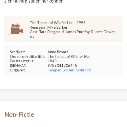
zich nu nog zullen herkennen.
The Tenant of Wildfell Hall - 1996
Regisseur: Mike Barker
Cast: Tara Fitzgerald, James Purefoy, Rupert Graves,
e.a.
Schrijver:
Anne Brontë
Oorspronkelijke titel:
The tenant of Wildfell Hall
Eerste uitgave:
1848
ISBN/EAN:
9789041706645
Uitgever:
Kemper Conseil Publishing
Non-Fictie