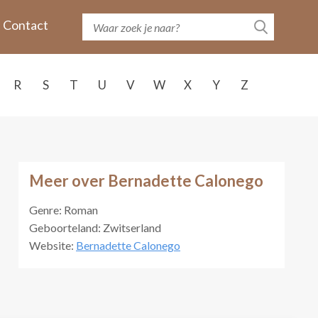
Contact
R
S
T
U
V
W
X
Y
Z
Meer over Bernadette Calonego
Genre: Roman
Geboorteland: Zwitserland
Website:
Bernadette Calonego