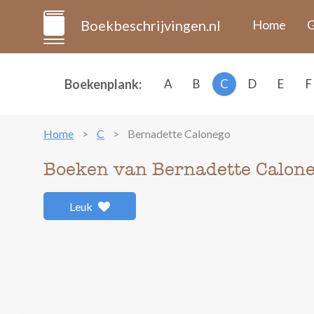
Boekbeschrijvingen.nl
Home
G
Boekenplank:
A
B
C
D
E
F
Home
C
Bernadette Calonego
Boeken van Bernadette Calon
Leuk