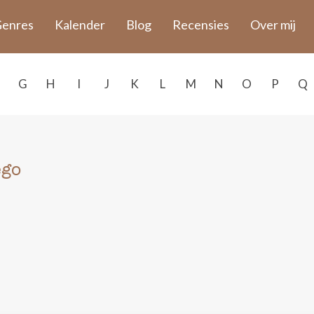
enres
Kalender
Blog
Recensies
Over mij
G
H
I
J
K
L
M
N
O
P
Q
ego