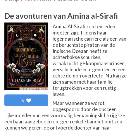
De avonturen van Amina al-Sirafi
Amina Al-Sirafi zou tevreden
moeten zijn. Tijdens haar
legendarische carrière als een van
de beruchtste piraten van de
Indische Oceaan heeft ze
achterbakse schurken,
wraakzuchtige koopmansprinsen,
verschillende echtgenoten en een
echte demon overleefd. Nu kan ze
zich samen met haar familie
terugtrekken voor een rustig
leven.
6
Maar wanneer ze wordt
opgespoord door de obsceen
rijke moeder van een voormalig bemanningslid, krijgt ze
een baan aangeboden die geen enkele bandiet ooit zou
kunnen weigeren: de ontvoerde dochter van haar