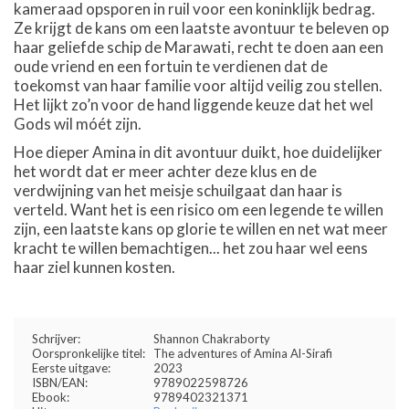
kameraad opsporen in ruil voor een koninklijk bedrag.
Ze krijgt de kans om een laatste avontuur te beleven op
haar geliefde schip de Marawati, recht te doen aan een
oude vriend en een fortuin te verdienen dat de
toekomst van haar familie voor altijd veilig zou stellen.
Het lijkt zo’n voor de hand liggende keuze dat het wel
Gods wil móét zijn.
Hoe dieper Amina in dit avontuur duikt, hoe duidelijker
het wordt dat er meer achter deze klus en de
verdwijning van het meisje schuilgaat dan haar is
verteld. Want het is een risico om een legende te willen
zijn, een laatste kans op glorie te willen en net wat meer
kracht te willen bemachtigen... het zou haar wel eens
haar ziel kunnen kosten.
Schrijver:
Shannon Chakraborty
Oorspronkelijke titel:
The adventures of Amina Al-Sirafi
Eerste uitgave:
2023
ISBN/EAN:
9789022598726
Ebook:
9789402321371