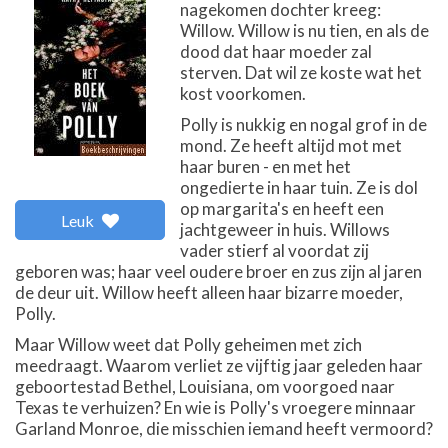
nagekomen dochter kreeg:
Willow. Willow is nu tien, en als de
dood dat haar moeder zal
sterven. Dat wil ze koste wat het
kost voorkomen.
Polly is nukkig en nogal grof in de
mond. Ze heeft altijd mot met
haar buren - en met het
ongedierte in haar tuin. Ze is dol
op margarita's en heeft een
Leuk
jachtgeweer in huis. Willows
vader stierf al voordat zij
geboren was; haar veel oudere broer en zus zijn al jaren
de deur uit. Willow heeft alleen haar bizarre moeder,
Polly.
Maar Willow weet dat Polly geheimen met zich
meedraagt. Waarom verliet ze vijftig jaar geleden haar
geboortestad Bethel, Louisiana, om voorgoed naar
Texas te verhuizen? En wie is Polly's vroegere minnaar
Garland Monroe, die misschien iemand heeft vermoord?