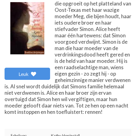
die opgroeit op het platteland van
Oost-Texas met haar wazige
moeder Meg, die bijen houdt, haar
iets oudere broer en haar
stiefvader Simon. Alice heeft
maar één hartewens: dat Simon
voorgoed verdwijnt. Simon is de
man die haar moeder van de
verdrinkingsdood heeft gered en
is de held van haar moeder. Hij is
een raadselachtige man, wiens
eigen gezin - zo zegt hij - op
Leuk
geheimzinnige manier verdwenen
is. Al snel wordt duidelijk dat Simons familie helemaal
niet verdwenen is. Alice en haar broer zijn ervan
overtuigd dat Simon hen wil vergiftigen, maar hun
moeder gelooft daar niets van. Tot ze hen op een nacht
komt instoppen en hen toefluistert: rennen!
Schrijver:
Kathy Hepinstall