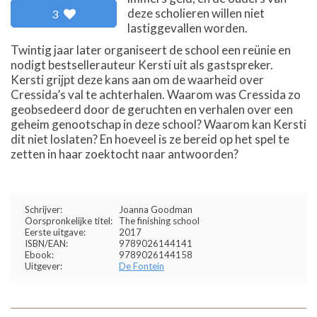
deze scholieren willen niet
3
lastiggevallen worden.
Twintig jaar later organiseert de school een reünie en
nodigt bestsellerauteur Kersti uit als gastspreker.
Kersti grijpt deze kans aan om de waarheid over
Cressida’s val te achterhalen. Waarom was Cressida zo
geobsedeerd door de geruchten en verhalen over een
geheim genootschap in deze school? Waarom kan Kersti
dit niet loslaten? En hoeveel is ze bereid op het spel te
zetten in haar zoektocht naar antwoorden?
Schrijver:
Joanna Goodman
Oorspronkelijke titel:
The finishing school
Eerste uitgave:
2017
ISBN/EAN:
9789026144141
Ebook:
9789026144158
Uitgever:
De Fontein