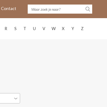
Contact
R
S
T
U
V
W
X
Y
Z