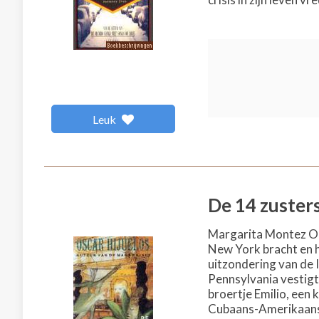
Leuk
De 14 zuster
Margarita Montez O'B
New York bracht en he
uitzondering van de I
Pennsylvania vestigt
broertje Emilio, een 
Cubaans-Amerikaans m