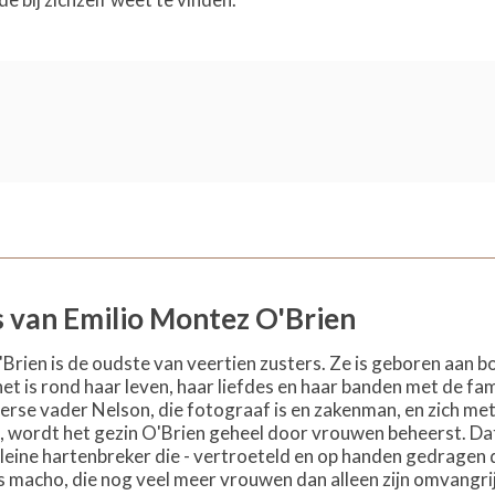
s van Emilio Montez O'Brien
rien is de oudste van veertien zusters. Ze is geboren aan b
t is rond haar leven, haar liefdes en haar banden met de fami
erse vader Nelson, die fotograaf is en zakenman, en zich met
, wordt het gezin O'Brien geheel door vrouwen beheerst. Dat 
kleine hartenbreker die - vertroeteld en op handen gedragen 
acho, die nog veel meer vrouwen dan alleen zijn omvangrij