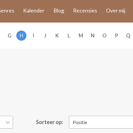
enres
Kalender
Blog
Recensies
Over mij
G
H
I
J
K
L
M
N
O
P
Q
Sorteer op:
Positie