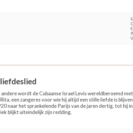
S
O
E
I
U
liefdeslied
 andere wordt de Cubaanse Israel Levis wereldberoemd met he
a, een zangeres voor wie hij altijd een stille liefde is blijv
0 naar het sprankelende Parijs van de jaren dertig, tot hij
k blijkt uiteindelijk zijn redding.