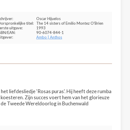
chrijver:
Oscar Hijuelos
orspronkelijke titel:
The 14 sisters of Emilio Montez O'Brien
erste uitgave:
1993
SBN/EAN:
90-6074-844-1
itgever:
Ambo | Anthos
t liefdesliedje 'Rosas puras'. Hij heeft deze rumba
en koesteren. Zijn succes voert hem van het glorieuze
 in de Tweede Wereldoorlog in Buchenwald