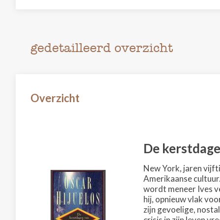
gedetailleerd overzicht
Overzicht
De kerstdage
New York, jaren vijft
Amerikaanse cultuur
wordt meneer Ives ver
hij, opnieuw vlak vo
zijn gevoelige, nosta
crisis in zijn leven vr