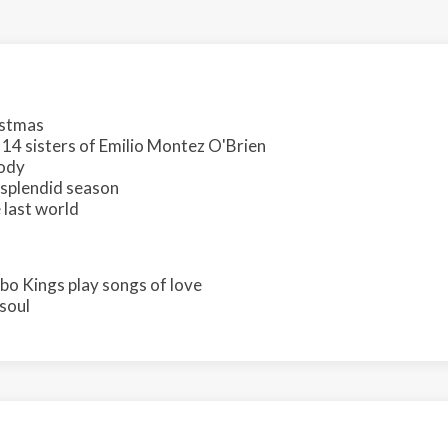
istmas
 14 sisters of Emilio Montez O'Brien
lody
 splendid season
 last world
o Kings play songs of love
soul