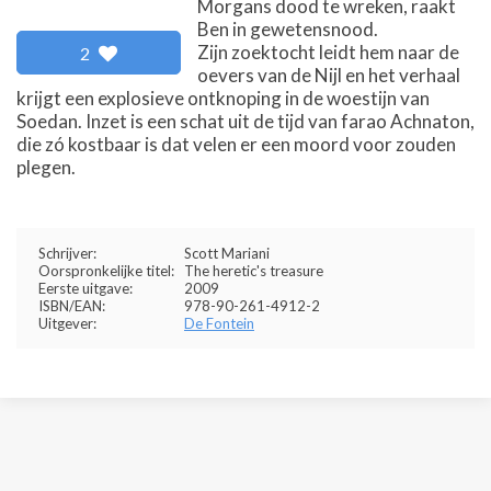
Morgans dood te wreken, raakt
Ben in gewetensnood.
Zijn zoektocht leidt hem naar de
2
oevers van de Nijl en het verhaal
krijgt een explosieve ontknoping in de woestijn van
Soedan. Inzet is een schat uit de tijd van farao Achnaton,
die zó kostbaar is dat velen er een moord voor zouden
plegen.
Schrijver:
Scott Mariani
Oorspronkelijke titel:
The heretic's treasure
Eerste uitgave:
2009
ISBN/EAN:
978-90-261-4912-2
Uitgever:
De Fontein