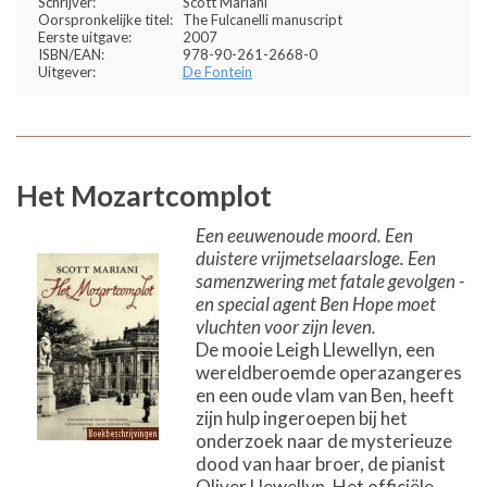
Schrijver:
Scott Mariani
Oorspronkelijke titel:
The Fulcanelli manuscript
Eerste uitgave:
2007
ISBN/EAN:
978-90-261-2668-0
Uitgever:
De Fontein
Het Mozartcomplot
Een eeuwenoude moord. Een
duistere vrijmetselaarsloge. Een
samenzwering met fatale gevolgen -
en special agent Ben Hope moet
vluchten voor zijn leven.
De mooie Leigh Llewellyn, een
wereldberoemde operazangeres
en een oude vlam van Ben, heeft
zijn hulp ingeroepen bij het
onderzoek naar de mysterieuze
dood van haar broer, de pianist
Oliver Llewellyn. Het officiële