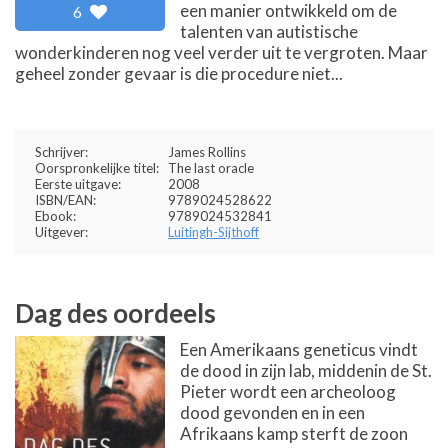
een manier ontwikkeld om de
6
talenten van autistische
wonderkinderen nog veel verder uit te vergroten. Maar
geheel zonder gevaar is die procedure niet...
Schrijver:
James Rollins
Oorspronkelijke titel:
The last oracle
Eerste uitgave:
2008
ISBN/EAN:
9789024528622
Ebook:
9789024532841
Uitgever:
Luitingh-Sijthoff
Dag des oordeels
Een Amerikaans geneticus vindt
de dood in zijn lab, middenin de St.
Pieter wordt een archeoloog
dood gevonden en in een
Afrikaans kamp sterft de zoon