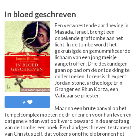
In bloed geschreven
Een verwoestende aardbeving in
Masada, Israël, brengt een
onbekende graftombe aan het
licht. In de tombe wordt het
gekruisigde en gemummificeerde
lichaam van een jong meisje
aangetroffen. Drie deskundigen
gaan op pad om de ontdekking te
onderzoeken: forensisch expert
Jordan Stone, archeologe Erin
Granger en Rhun Korza, een
Vaticaanse priester.
9
Maar na een brute aanval op het
tempelcomplex moeten de drie rennen voor hun leven en
datgene vinden wat ooit werd bewaard in de sarcofaag
van de tombe: een boek. Een handgeschreven testament
van Christus zelf, dat volgens onofficiële bronnen het