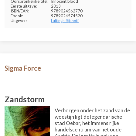
Oorspronkelijke titel:
Innocent blood
Eerste uitgave:
2013
ISBN/EAN:
9789024562770
Ebook:
9789024574520
Uitgever:
Luitingh-Sijthoff
Sigma Force
Zandstorm
Verborgen onder het zand van de
woestijn ligt de legendarische
stad Oebar, het immens rijke
handelscentrum van het oude
Arabië. De locatie is ook een