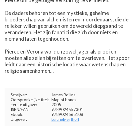
Pierce om de getuigenverklaring te verifiëren.
De daders behoren tot een mystieke, geheime
broederschap van alchemisten en moordenaars, die de
relieken willen gebruiken om de wereld diepgaand te
veranderen. Het zijn fanatici die zich door niets en
niemand laten tegenhouden.
Pierce en Verona worden zowel jager als prooi en
moeten alle zeilen bijzetten om te overleven. Het spoor
leidt naar een historische locatie waar wetenschap en
religie samenkomen...
Schrijver:
James Rollins
Oorspronkelijke titel:
Map of bones
Eerste uitgave:
2005
ISBN/EAN:
9789024557301
Ebook:
9789024565108
Uitgever:
Luitingh-Sijthoff