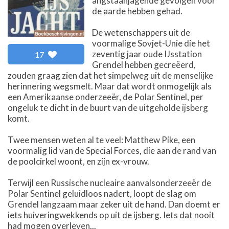
angstaanjagende gevolgen voor
de aarde hebben gehad.
De wetenschappers uit de
voormalige Sovjet-Unie die het
zeventig jaar oude IJsstation
17
Grendel hebben gecreëerd,
zouden graag zien dat het simpelweg uit de menselijke
herinnering wegsmelt. Maar dat wordt onmogelijk als
een Amerikaanse onderzeeër, de Polar Sentinel, per
ongeluk te dicht in de buurt van de uitgeholde ijsberg
komt.
Twee mensen weten al te veel: Matthew Pike, een
voormalig lid van de Special Forces, die aan de rand van
de poolcirkel woont, en zijn ex-vrouw.
Terwijl een Russische nucleaire aanvalsonderzeeër de
Polar Sentinel geluidloos nadert, loopt de slag om
Grendel langzaam maar zeker uit de hand. Dan doemt er
iets huiveringwekkends op uit de ijsberg. Iets dat nooit
had mogen overleven...