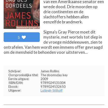
van een Amerikaanse senator een
wrede dood. Drie moorden op
drie continenten en de
slachtoffers hebben allen
eenzelfde brandmerk.
Sigma's Gray Pierce moet dit
mysterie, met wortels tot diep in
5
de vroege middeleeuwen, zien te
ontrafelen. Van hem wordt een immens offer gevraagd
om de mensheid te behoeden voor uitsterven...
Schrijver:
James Rollins
Oorspronkelijke titel:
The doomsday key
Eerste uitgave:
2009
ISBN/EAN:
9789024531004
Ebook:
9789024532650
Uitgever:
Luitingh-Sijthoff