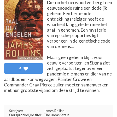
Diep in het oerwoud verbergt een
eeuwenoude ruïne een dodelijk
geheim. Een beroemde
ontdekkingsreiziger heeft de
waarheid lang geleden mee het
graf in genomen. Een mysterie
van epische proporties ligt
verborgen in de genetische code
van de mens...
Maar geen geheim blijft voor
eeuwig verborgen, en Sigma ziet
zich geplaatst tegenover een
5
pandemie die mens en dier van de
aardbodem kan wegvagen. Painter Crowe en
Commander Gray Pierce zullen moeten samenwerken
met hun grootste vijand om deze strijd te winnen.
Schrijver:
James Rollins
Oorspronkelijke titel:
The Judas Strain