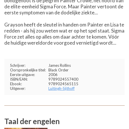
bondgenoot is de pelgrim Painter Crowe, het hoofd van
de elite-eenheid Sigma Force. Maar Painter vertoont de
eerste symptomen van de dodelijke ziekte...
Grayson heeft de sleutel in handen om Painter en Lisa te
redden - als hij zou weten wat er op het spel staat. Sigma
Force zet alles op alles om daar achter te komen. Vóór
de huidige wereldorde voorgoed vernietigd wordt...
Schrijver:
James Rollins
Oorspronkelijke titel:
Black Order
Eerste uitgave:
2006
ISBN/EAN:
9789024557400
Ebook:
9789024565115
Uitgever:
Luitingh-Sijthoff
Taal der engelen