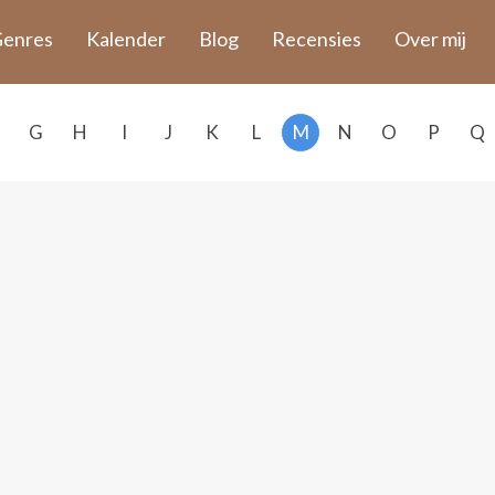
enres
Kalender
Blog
Recensies
Over mij
G
H
I
J
K
L
M
N
O
P
Q