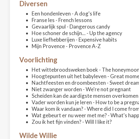
Diversen
Een hondenleven - A dog's life
Franse les - French lessons
Gevaarlijk spul - Dangerous candy
Hoe schoner de schijn... - Up the agency
Luxe liefhebberijen - Expensive habits
Mijn Provence - Provence A-Z
Voorlichting
Het wittebroodsweken boek - The honeymoo
Hoogtepunten uit het babyleven - Great momen
Nachtfeesten en droombeesten - Sweet drea
Niet zwanger worden - We're not pregnant
Scheiden kan de aardigste mensen overkomen -
Vader worden kun je leren - How to be a pregn
Waar kom ik vandaan? - Where did I come fro
Wat gebeurt er nu weer met me? - What's hap
Zou ik het fijn vinden? - Will I like it?
Wilde Willie