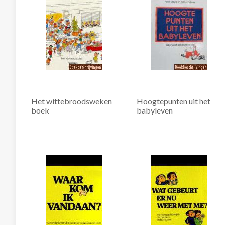
Het wittebroodsweken
Hoogtepunten uit het
boek
babyleven