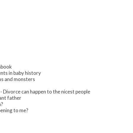
nbook
ts in baby history
ms and monsters
 Divorce can happen to the nicest people
ant father
m?
pening to me?