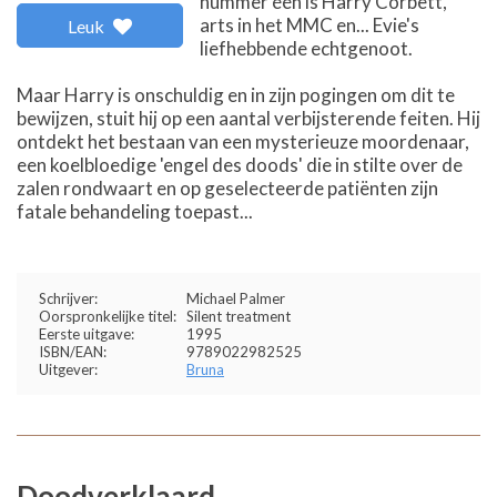
nummer één is Harry Corbett,
arts in het MMC en... Evie's
Leuk
liefhebbende echtgenoot.
Maar Harry is onschuldig en in zijn pogingen om dit te
bewijzen, stuit hij op een aantal verbijsterende feiten. Hij
ontdekt het bestaan van een mysterieuze moordenaar,
een koelbloedige 'engel des doods' die in stilte over de
zalen rondwaart en op geselecteerde patiënten zijn
fatale behandeling toepast...
Schrijver:
Michael Palmer
Oorspronkelijke titel:
Silent treatment
Eerste uitgave:
1995
ISBN/EAN:
9789022982525
Uitgever:
Bruna
Doodverklaard