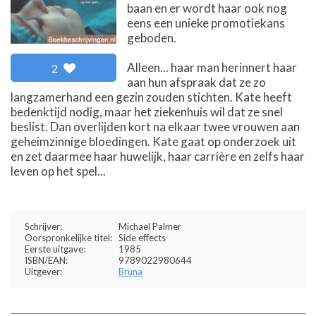
baan en er wordt haar ook nog
eens een unieke promotiekans
geboden.
Alleen... haar man herinnert haar
2
aan hun afspraak dat ze zo
langzamerhand een gezin zouden stichten. Kate heeft
bedenktijd nodig, maar het ziekenhuis wil dat ze snel
beslist. Dan overlijden kort na elkaar twee vrouwen aan
geheimzinnige bloedingen. Kate gaat op onderzoek uit
en zet daarmee haar huwelijk, haar carrière en zelfs haar
leven op het spel...
Schrijver:
Michael Palmer
Oorspronkelijke titel:
Side effects
Eerste uitgave:
1985
ISBN/EAN:
9789022980644
Uitgever:
Bruna