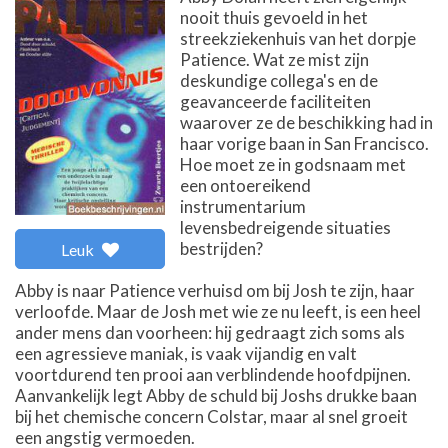
nooit thuis gevoeld in het
streekziekenhuis van het dorpje
Patience. Wat ze mist zijn
deskundige collega's en de
geavanceerde faciliteiten
waarover ze de beschikking had in
haar vorige baan in San Francisco.
Hoe moet ze in godsnaam met
een ontoereikend
instrumentarium
levensbedreigende situaties
bestrijden?
Leuk
Abby is naar Patience verhuisd om bij Josh te zijn, haar
verloofde. Maar de Josh met wie ze nu leeft, is een heel
ander mens dan voorheen: hij gedraagt zich soms als
een agressieve maniak, is vaak vijandig en valt
voortdurend ten prooi aan verblindende hoofdpijnen.
Aanvankelijk legt Abby de schuld bij Joshs drukke baan
bij het chemische concern Colstar, maar al snel groeit
een angstig vermoeden.