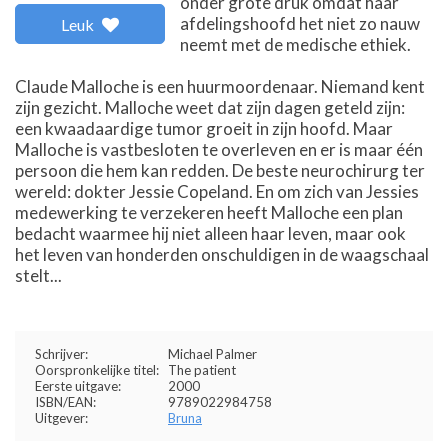
onder grote druk omdat haar
afdelingshoofd het niet zo nauw
Leuk
neemt met de medische ethiek.
Claude Malloche is een huurmoordenaar. Niemand kent
zijn gezicht. Malloche weet dat zijn dagen geteld zijn:
een kwaadaardige tumor groeit in zijn hoofd. Maar
Malloche is vastbesloten te overleven en er is maar één
persoon die hem kan redden. De beste neurochirurg ter
wereld: dokter Jessie Copeland. En om zich van Jessies
medewerking te verzekeren heeft Malloche een plan
bedacht waarmee hij niet alleen haar leven, maar ook
het leven van honderden onschuldigen in de waagschaal
stelt...
Schrijver:
Michael Palmer
Oorspronkelijke titel:
The patient
Eerste uitgave:
2000
ISBN/EAN:
9789022984758
Uitgever:
Bruna