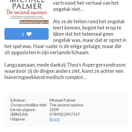
vertrouwt het verhaal van het
ongeluk niet...
Als ze de feiten rond het ongeluk
leert kennen, begint het erop te
lijken dat het helemaal geen
2
ongeluk was, maar dat er opzet in
het spel was. Haar vader is de enige getuige, maar die
zit opgesloten in zijn verlamde lichaam.
Langzaamaan, mede dankzij Thea's Aspergersyndroom
waardoor zij de dingen anders ziet, komt ze achter een
huiveringwekkend medisch complot...
Schrijver:
Michael Palmer
Oorspronkelijke titel:
The second opinion
Eerste uitgave:
2009
ISBN/EAN:
9789022997147
Uitgever:
Bruna