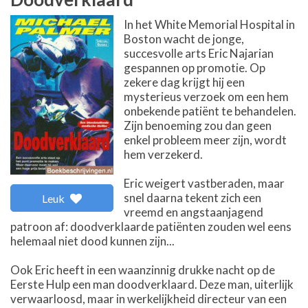
In het White Memorial Hospital in
Boston wacht de jonge,
succesvolle arts Eric Najarian
gespannen op promotie. Op
zekere dag krijgt hij een
mysterieus verzoek om een hem
onbekende patiënt te behandelen.
Zijn benoeming zou dan geen
enkel probleem meer zijn, wordt
hem verzekerd.
Eric weigert vastberaden, maar
snel daarna tekent zich een
Leuk
vreemd en angstaanjagend
patroon af: doodverklaarde patiënten zouden wel eens
helemaal niet dood kunnen zijn...
Ook Eric heeft in een waanzinnig drukke nacht op de
Eerste Hulp een man doodverklaard. Deze man, uiterlijk
verwaarloosd, maar in werkelijkheid directeur van een