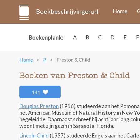
Boekbeschrijvingen.nl
Home
G
Boekenplank:
A
B
C
D
E
F
Home
P
Preston & Child
Boeken van Preston & Child
141
Douglas Preston
(1956) studeerde aan het Pomona Col
het American Museum of Natural History in New York
begeleidde. Daarnaast schreef hij acht jaar lang col
woont met zijn gezin in Sarasota, Florida.
Lincoln Child
(1957) studeerde Engels aan het Carleton