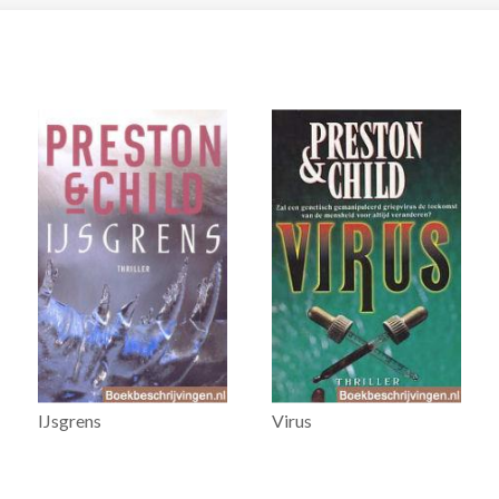
IJsgrens
Virus