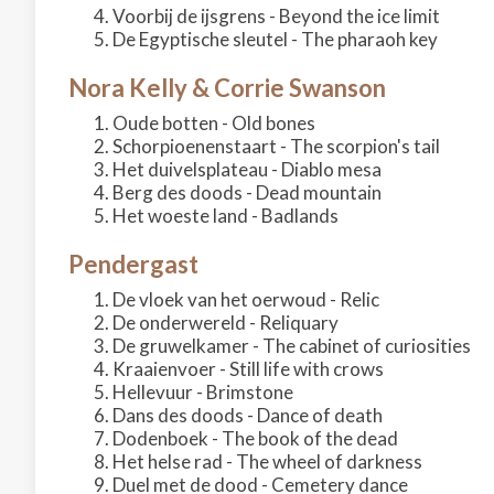
Voorbij de ijsgrens - Beyond the ice limit
De Egyptische sleutel - The pharaoh key
Nora Kelly & Corrie Swanson
Oude botten - Old bones
Schorpioenenstaart - The scorpion's tail
Het duivelsplateau - Diablo mesa
Berg des doods - Dead mountain
Het woeste land - Badlands
Pendergast
De vloek van het oerwoud - Relic
De onderwereld - Reliquary
De gruwelkamer - The cabinet of curiosities
Kraaienvoer - Still life with crows
Hellevuur - Brimstone
Dans des doods - Dance of death
Dodenboek - The book of the dead
Het helse rad - The wheel of darkness
Duel met de dood - Cemetery dance