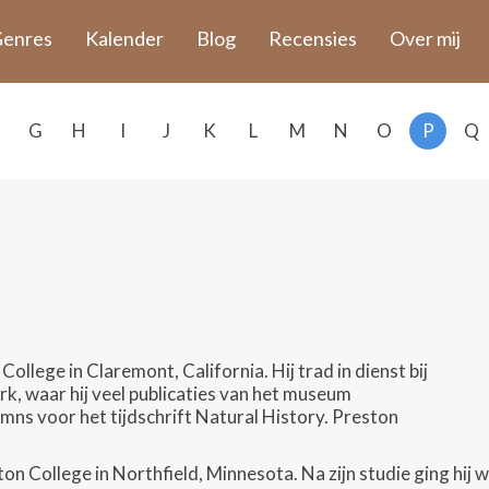
enres
Kalender
Blog
Recensies
Over mij
G
H
I
J
K
L
M
N
O
P
Q
lege in Claremont, California. Hij trad in dienst bij
, waar hij veel publicaties van het museum
umns voor het tijdschrift Natural History. Preston
 College in Northfield, Minnesota. Na zijn studie ging hij wer