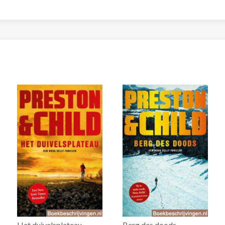
Het duivelsplateau
Berg des doods