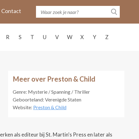
Contact
R
S
T
U
V
W
X
Y
Z
Meer over Preston & Child
Genre: Mysterie / Spanning / Thriller
Geboorteland: Verenigde Staten
Website:
Preston & Child
ken als editeur bij St. Martin's Press en later als