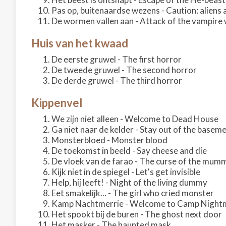
Pas op, buitenaardse wezens - Caution: aliens 
De wormen vallen aan - Attack of the vampir
Huis van het kwaad
De eerste gruwel - The first horror
De tweede gruwel - The second horror
De derde gruwel - The third horror
Kippenvel
We zijn niet alleen - Welcome to Dead House
Ga niet naar de kelder - Stay out of the basem
Monsterbloed - Monster blood
De toekomst in beeld - Say cheese and die
De vloek van de farao - The curse of the mum
Kijk niet in de spiegel - Let's get invisible
Help, hij leeft! - Night of the living dummy
Eet smakelijk... - The girl who cried monster
Kamp Nachtmerrie - Welcome to Camp Night
Het spookt bij de buren - The ghost next door
Het masker - The haunted mask