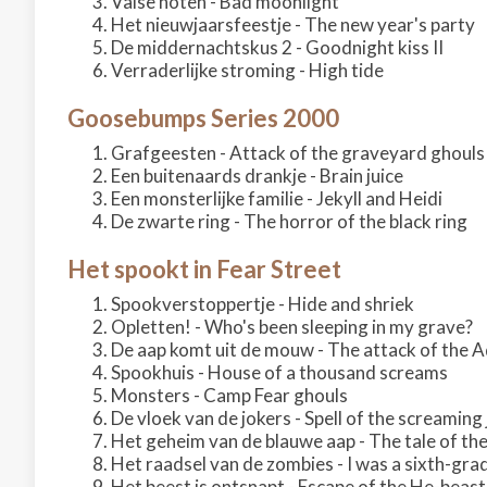
Valse noten - Bad moonlight
Het nieuwjaarsfeestje - The new year's party
De middernachtskus 2 - Goodnight kiss II
Verraderlijke stroming - High tide
Goosebumps Series 2000
Grafgeesten - Attack of the graveyard ghouls
Een buitenaards drankje - Brain juice
Een monsterlijke familie - Jekyll and Heidi
De zwarte ring - The horror of the black ring
Het spookt in Fear Street
Spookverstoppertje - Hide and shriek
Opletten! - Who's been sleeping in my grave?
De aap komt uit de mouw - The attack of the 
Spookhuis - House of a thousand screams
Monsters - Camp Fear ghouls
De vloek van de jokers - Spell of the screaming
Het geheim van de blauwe aap - The tale of th
Het raadsel van de zombies - I was a sixth-gr
Het beest is ontsnapt - Escape of the He-beast