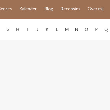
enres
Kalender
Blog
Recensies
Over mij
G
H
I
J
K
L
M
N
O
P
Q