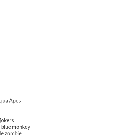
Aqua Apes
 jokers
e blue monkey
ade zombie