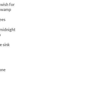
 wish for
 Swamp
bees
 midnight
m
e sink
one