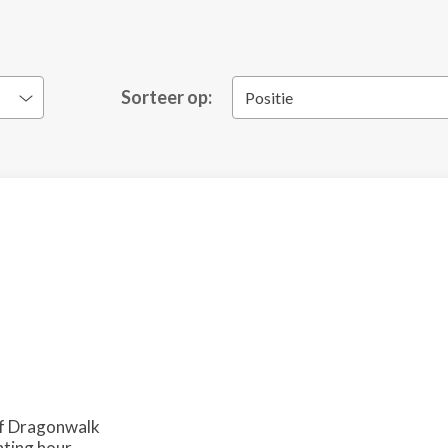
Sorteer op:
Positie
of Dragonwalk
nting hour