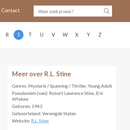
Contact
R
S
T
U
V
W
X
Y
Z
Meer over R.L. Stine
Genres: Mysterie / Spanning / Thriller, Young Adult
Pseudoniem (van): Robert Lawrence Stine, Eric
Affabee
Geboren: 1943
Geboorteland: Verenigde Staten
Website:
R.L. Stine