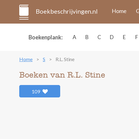
Boekbeschrijvingen.nl
Home
G
Boekenplank:
A
B
C
D
E
F
Home
S
R.L. Stine
Boeken van R.L. Stine
109