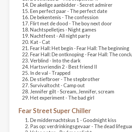
De akelige aanbidder - Secret admirer
Een perfect paar - The perfect date
De bekentenis - The confession
Flirt met de dood - The boy next door
Nachtspelletjes - Night games
Nachtfeest - All night party
Kat - Cat
Fear Hall: Het begin - Fear Hall: The beginning
Fear Hall: De ontknoping - Fear Hall: The concl
Verblind - Into the dark
Hartsvriendin 2 - Best friend II
In de val - Trapped
De stiefbroer - The stepbrother
Survivaltocht - Camp out
Jennifer gilt - Scream, Jennifer, scream
Het experiment - The bad girl
Fear Street Super Chiller
De middernachtskus 1 - Goodnight kiss
Pas op: verdrinkingsgevaar - The dead lifegua