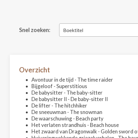
Snel zoeken:
Boektitel
Overzicht
Avontuur in de tijd - The time raider
Bijgeloof - Superstitious
De babysitter - The baby-sitter
De babysitter II - De baby-sitter II
De lifter - The hitchhiker
De sneeuwman - The snowman
De waarschuwing - Beach party
Het verlaten strandhuis - Beach house
Het zwaard van Dragonwalk - Golden sword 
Huiveringwekkende griezelverhalen - The hau