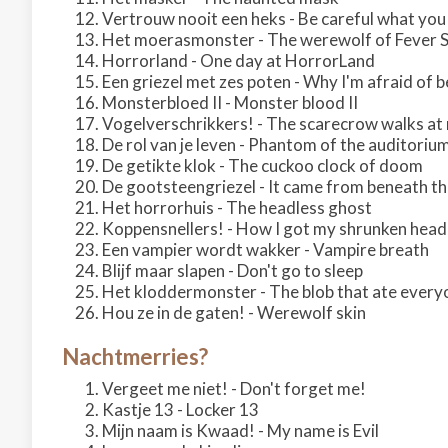
Vertrouw nooit een heks - Be careful what you
Het moerasmonster - The werewolf of Fever
Horrorland - One day at HorrorLand
Een griezel met zes poten - Why I'm afraid of 
Monsterbloed II - Monster blood II
Vogelverschrikkers! - The scarecrow walks at
De rol van je leven - Phantom of the auditoriu
De getikte klok - The cuckoo clock of doom
De gootsteengriezel - It came from beneath th
Het horrorhuis - The headless ghost
Koppensnellers! - How I got my shrunken head
Een vampier wordt wakker - Vampire breath
Blijf maar slapen - Don't go to sleep
Het kloddermonster - The blob that ate every
Hou ze in de gaten! - Werewolf skin
Nachtmerries?
Vergeet me niet! - Don't forget me!
Kastje 13 - Locker 13
Mijn naam is Kwaad! - My name is Evil