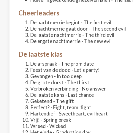
Cheerleaders
De nachtmerrie begint - The first evil
De nachtmerrie gaat door - The second evil
De laatste nachtmerrie - The third evil
De ergste nachtmerrie - The new evil
De laatste klas
De afspraak - The prom date
Feest van de dood - Let's party!
Gevangen - In too deep
De grote dorst - The thirst
Verbroken verbinding - No answer
De laatste kans - Last chance
Geketend - The gift
Perfect? - Fight, team, fight
Hartendief - Sweetheart, evil heart
Vrij! - Spring break
Wreed - Wicked
Het einde - Graduation day