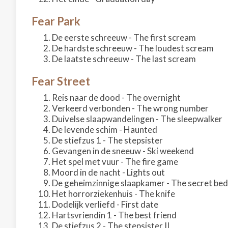
Fear Park
De eerste schreeuw - The first scream
De hardste schreeuw - The loudest scream
De laatste schreeuw - The last scream
Fear Street
Reis naar de dood - The overnight
Verkeerd verbonden - The wrong number
Duivelse slaapwandelingen - The sleepwalker
De levende schim - Haunted
De stiefzus 1 - The stepsister
Gevangen in de sneeuw - Ski weekend
Het spel met vuur - The fire game
Moord in de nacht - Lights out
De geheimzinnige slaapkamer - The secret b
Het horrorziekenhuis - The knife
Dodelijk verliefd - First date
Hartsvriendin 1 - The best friend
De stiefzus 2 - The stepsister II