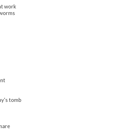
at work
e worms
ent
my's tomb
mare