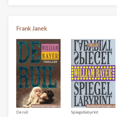
Frank Janek
De ruil
Spiegellabyrint