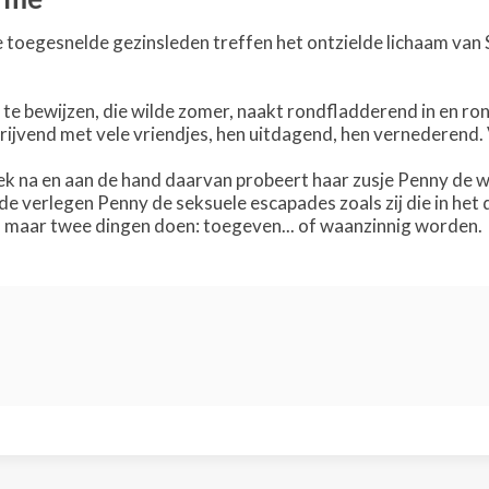
 De toegesnelde gezinsleden treffen het ontzielde lichaam va
te bewijzen, die wilde zomer, naakt rondfladderend in en ro
drijvend met vele vriendjes, hen uitdagend, hen vernederend.
ek na en aan de hand daarvan probeert haar zusje Penny de w
e verlegen Penny de seksuele escapades zoals zij die in het
 maar twee dingen doen: toegeven... of waanzinnig worden.