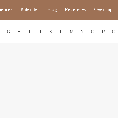
enres
Kalender
Blog
Recensies
Over mij
G
H
I
J
K
L
M
N
O
P
Q