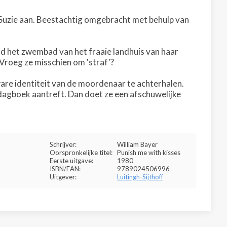
n Suzie aan. Beestachtig omgebracht met behulp van
nd het zwembad van het fraaie landhuis van haar
 Vroeg ze misschien om 'straf'?
are identiteit van de moordenaar te achterhalen.
 dagboek aantreft. Dan doet ze een afschuwelijke
Schrijver:
William Bayer
Oorspronkelijke titel:
Punish me with kisses
Eerste uitgave:
1980
ISBN/EAN:
9789024506996
Uitgever:
Luitingh-Sijthoff