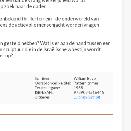
komen dat de vraag werkelijkheid wordt.
p zoek naar de dader.
 onbekend thrillerterrein - de onderwereld van
jdens de actievolle mensenjacht worden vragen
n gesteld hebben? Wat is er aan de hand tussen een
 sculptuur die in de Israëlische woestijn wordt
er op?
Schrijver:
William Bayer
Oorspronkelijke titel:
Pattern crimes
Eerste uitgave:
1988
ISBN/EAN:
9789024516445
Uitgever:
Luitingh-Sijthoff