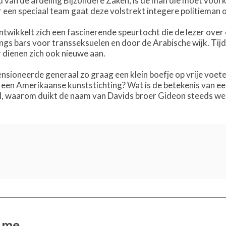
d van de afdeling Bijzondere Zaken, is de man die moet voor
en speciaal team gaat deze volstrekt integere politieman o
ntwikkelt zich een fascinerende speurtocht die de lezer over
angs bars voor transseksuelen en door de Arabische wijk. Ti
dienen zich ook nieuwe aan.
sioneerde generaal zo graag een klein boefje op vrije voete
 een Amerikaanse kunststichting? Wat is de betekenis van een
l, waarom duikt de naam van Davids broer Gideon steeds we
s me