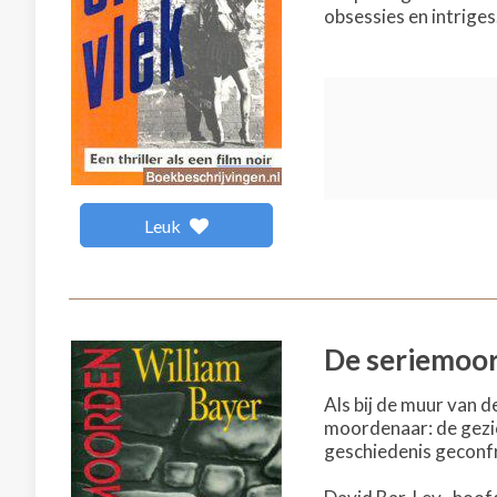
obsessies en intriges.
Leuk
De seriemoo
Als bij de muur van d
moordenaar: de gezich
geschiedenis gecon