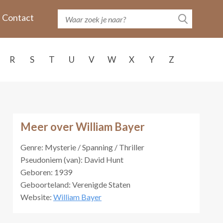
Contact
R
S
T
U
V
W
X
Y
Z
Meer over William Bayer
Genre: Mysterie / Spanning / Thriller
Pseudoniem (van): David Hunt
Geboren: 1939
Geboorteland: Verenigde Staten
Website:
William Bayer