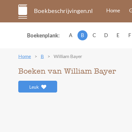
Boekbeschrijvingen.nl
Home
G
Boekenplank:
A
B
C
D
E
F
Home
B
William Bayer
Boeken van William Bayer
Leuk