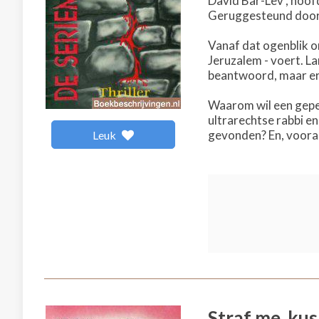
David Bar-Lev , hoof
Geruggesteund door e
Vanaf dat ogenblik o
Jeruzalem - voert. L
beantwoord, maar er 
Waarom wil een gepen
ultrarechtse rabbi en
gevonden? En, voora
Leuk
Straf me, ku