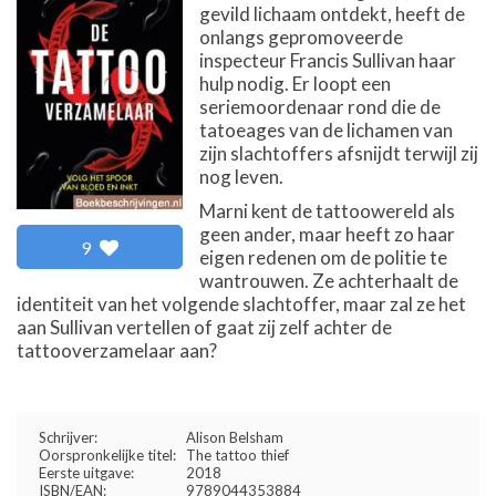
gevild lichaam ontdekt, heeft de
onlangs gepromoveerde
inspecteur Francis Sullivan haar
hulp nodig. Er loopt een
seriemoordenaar rond die de
tatoeages van de lichamen van
zijn slachtoffers afsnijdt terwijl zij
nog leven.
Marni kent de tattoowereld als
geen ander, maar heeft zo haar
9
eigen redenen om de politie te
wantrouwen. Ze achterhaalt de
identiteit van het volgende slachtoffer, maar zal ze het
aan Sullivan vertellen of gaat zij zelf achter de
tattooverzamelaar aan?
Schrijver:
Alison Belsham
Oorspronkelijke titel:
The tattoo thief
Eerste uitgave:
2018
ISBN/EAN:
9789044353884