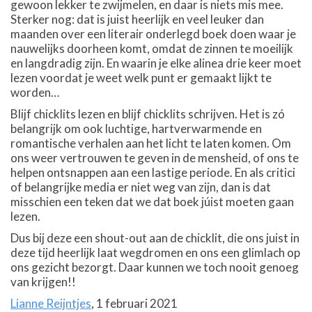
gewoon lekker te zwijmelen, en daar is niets mis mee.
Sterker nog: dat is juist heerlijk en veel leuker dan
maanden over een literair onderlegd boek doen waar je
nauwelijks doorheen komt, omdat de zinnen te moeilijk
en langdradig zijn. En waarin je elke alinea drie keer moet
lezen voordat je weet welk punt er gemaakt lijkt te
worden…
Blijf chicklits lezen en blijf chicklits schrijven. Het is zó
belangrijk om ook luchtige, hartverwarmende en
romantische verhalen aan het licht te laten komen. Om
ons weer vertrouwen te geven in de mensheid, of ons te
helpen ontsnappen aan een lastige periode. En als critici
of belangrijke media er niet weg van zijn, dan is dat
misschien een teken dat we dat boek júist moeten gaan
lezen.
Dus bij deze een shout-out aan de chicklit, die ons juist in
deze tijd heerlijk laat wegdromen en ons een glimlach op
ons gezicht bezorgt. Daar kunnen we toch nooit genoeg
van krijgen!!
Lianne Reijntjes
, 1 februari 2021