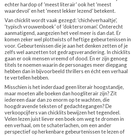
echter hardop of ‘meest literair’ ook het ‘meest
waardevol’ en het ‘meest lekker lezend’ betekent.
Van chicklit wordt vaak gezegd: ‘chichéverhaaltje’,
‘typisch vrouwenboek’ of ‘doktersroman’. Onterecht
aanmatigend, aangezien het veel meer is dan dat. Er
komen zeker wel plottwists of heftige gebeurtenissen in
voor. Gebeurtenissen die je aan het denken zetten of je
zelfs wel aanzetten tot gedragsverandering. In chicklits
gaan er ook mensen vreemd of dood. En er zijn genoeg
titels te noemen waarin de personages meer diepgang
hebben dan in bijvoorbeeld thrillers en écht een verhaal
te vertellen hebben.
Misschien is het inderdaad geen literair hoogstandje,
maar moeten alle boeken dan hoogliterair zijn? Zit
iedereen daar dan zo enorm op te wachten, die
hoogdravende teksten of gedachtegangen? De
verkoopcijfers van chicklits bewijzen het tegendeel.
Velen lezen juist liever een boek om weg te dromen in
een verhaal, om te schaterlachen, om een ander
perspectief op herkenbare gebeurtenissen te lezen of