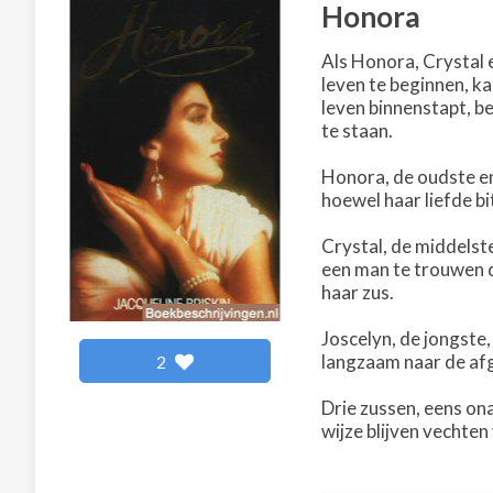
Honora
Als Honora, Crystal 
leven te beginnen, k
leven binnenstapt, b
te staan.
Honora, de oudste en
hoewel haar liefde b
Crystal, de middelste
een man te trouwen d
haar zus.
Joscelyn, de jongste,
langzaam naar de afgr
2
Drie zussen, eens ona
wijze blijven vechten 