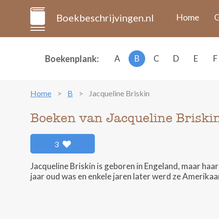
Boekbeschrijvingen.nl
Home
G
Boekenplank:
A
B
C
D
E
F
Home
B
Jacqueline Briskin
Boeken van Jacqueline Briski
3
Jacqueline Briskin is geboren in Engeland, maar haa
jaar oud was en enkele jaren later werd ze Amerika