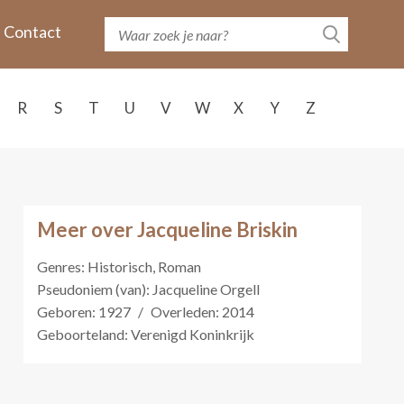
Contact
R
S
T
U
V
W
X
Y
Z
Meer over Jacqueline Briskin
Genres: Historisch, Roman
Pseudoniem (van): Jacqueline Orgell
Geboren: 1927
/
Overleden: 2014
Geboorteland: Verenigd Koninkrijk