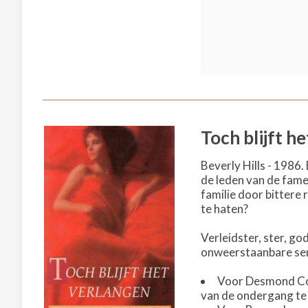
Toch blijft h
Beverly Hills - 1986
de leden van de fameu
familie door bittere
te haten?
Verleidster, ster, go
onweerstaanbare sens
Voor Desmond Cord
van de ondergang te r