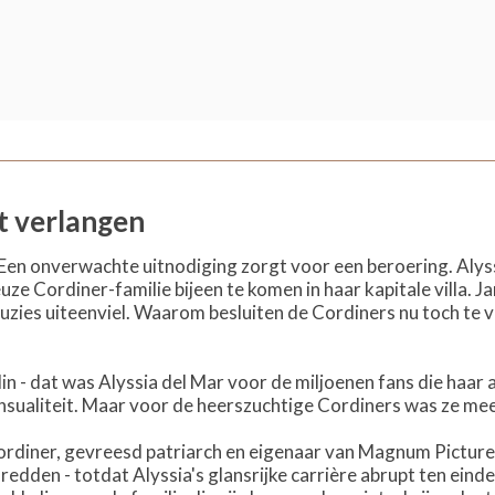
et verlangen
. Een onverwachte uitnodiging zorgt voor een beroering. Alyss
ze Cordiner-familie bijeen te komen in haar kapitale villa. J
 ruzies uiteenviel. Waarom besluiten de Cordiners nu toch te
din - dat was Alyssia del Mar voor de miljoenen fans die haa
ualiteit. Maar voor de heerszuchtige Cordiners was ze meer
iner, gevreesd patriarch en eigenaar van Magnum Pictures,
edden - totdat Alyssia's glansrijke carrière abrupt ten einde