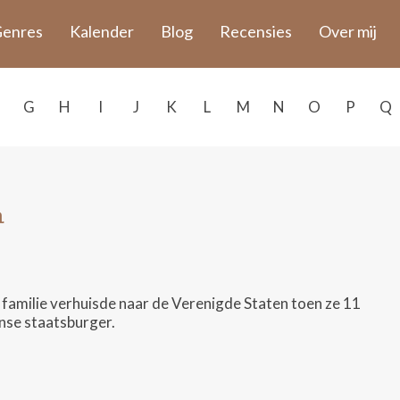
enres
Kalender
Blog
Recensies
Over mij
G
H
I
J
K
L
M
N
O
P
Q
n
r familie verhuisde naar de Verenigde Staten toen ze 11
anse staatsburger.