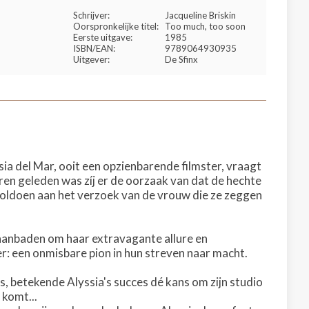
Schrijver:
Jacqueline Briskin
Oorspronkelijke titel:
Too much, too soon
Eerste uitgave:
1985
ISBN/EAN:
9789064930935
Uitgever:
De Sfinx
ia del Mar, ooit een opzienbarende filmster, vraagt
aren geleden was zíj er de oorzaak van dat de hechte
 voldoen aan het verzoek van de vrouw die ze zeggen
r aanbaden om haar extravagante allure en
: een onmisbare pion in hun streven naar macht.
 betekende Alyssia's succes dé kans om zijn studio
 komt...