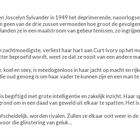
en Joscelyn Sylvander in 1949 het deprimerende, naoorlogse
an geen van de drie zussen vermoeden hoe groot de gevolgen z
elanden ze in een maalstroom van gebeurtenissen, zo ingrijpe
 zachtmoedigste, verliest haar hart aan Curt Ivory op het mom
itter beproefd wordt, weet ze dat ze nooit van een andere m
, koel en sexy, is meedogenloos in haar jacht op macht en rij
ie oud genoeg is om haar vader te kunnen zijn en een man te 
 is begiftigd met grote intelligentie en zakelijk inzicht. Haa
ond om in een daad van geweld uit elkaar te spatten. Het is w
fscheidelijk, worden rivalen. Zullen ze elkaar ooit weer in d
voor die glinstering van geluk...