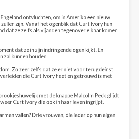
 Engeland ontvluchten, om in Amerika een nieuw
ullen zijn. Vanaf het ogenblik dat Curt Ivory hun
nd dat ze zelfs als vijanden tegenover elkaar komen
ent dat ze in zijn indringende ogen kijkt. En
an zal kunnen houden.
kdom. Zo zeer zelfs dat ze er niet voor terugdeinst
verleiden die Curt Ivory heet en getrouwd is met
r sprookjeshuwelijk met de knappe Malcolm Peck glijdt
eer Curt Ivory die ook in haar leven ingrijpt.
e armen vallen? Drie vrouwen, die ieder op hun eigen