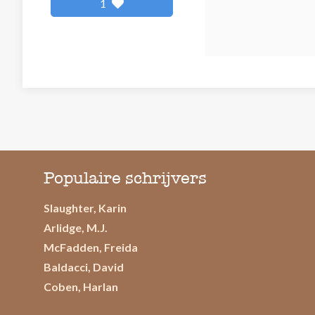
1
Populaire schrijvers
Slaughter, Karin
Arlidge, M.J.
McFadden, Freida
Baldacci, David
Coben, Harlan