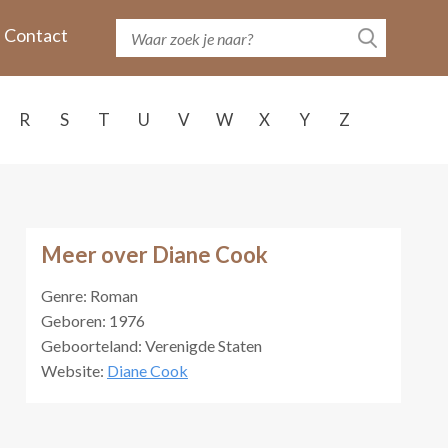
Contact
R
S
T
U
V
W
X
Y
Z
Meer over Diane Cook
Genre: Roman
Geboren: 1976
Geboorteland: Verenigde Staten
Website:
Diane Cook