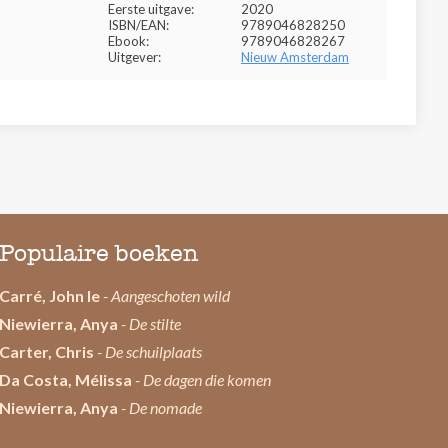
Eerste uitgave:
2020
ISBN/EAN:
9789046828250
Ebook:
9789046828267
Uitgever:
Nieuw Amsterdam
Populaire boeken
Carré, John le
- Aangeschoten wild
Niewierra, Anya
- De stilte
Carter, Chris
- De schuilplaats
Da Costa, Mélissa
- De dagen die komen
Niewierra, Anya
- De nomade