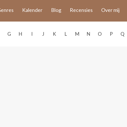
enres
Kalender
Blog
Recensies
Over mij
G
H
I
J
K
L
M
N
O
P
Q