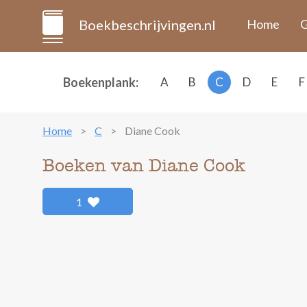
Boekbeschrijvingen.nl
Home
G
Boekenplank:
A
B
C
D
E
F
Home
C
Diane Cook
Boeken van Diane Cook
1