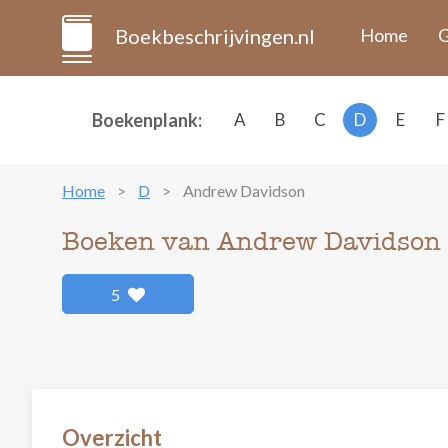
Boekbeschrijvingen.nl
Home
G
Boekenplank:
A
B
C
D
E
F
Home
D
Andrew Davidson
Boeken van Andrew Davidson
5
Overzicht