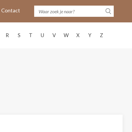
Contact
R
S
T
U
V
W
X
Y
Z