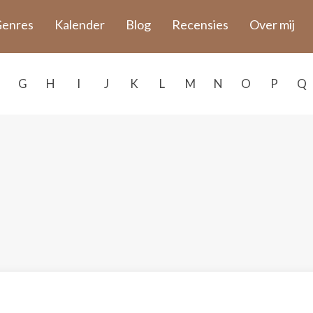
enres
Kalender
Blog
Recensies
Over mij
G
H
I
J
K
L
M
N
O
P
Q