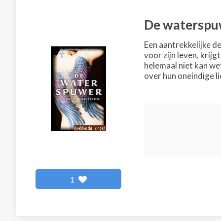
De waterspu
Een aantrekkelijke de
voor zijn leven, krijg
helemaal niet kan wet
over hun oneindige li
1