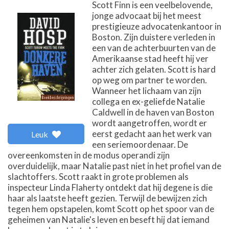
Scott Finn is een veelbelovende,
jonge advocaat bij het meest
prestigieuze advocatenkantoor in
Boston. Zijn duistere verleden in
een van de achterbuurten van de
Amerikaanse stad heeft hij ver
achter zich gelaten. Scott is hard
op weg om partner te worden.
Wanneer het lichaam van zijn
collega en ex-geliefde Natalie
Caldwell in de haven van Boston
wordt aangetroffen, wordt er
eerst gedacht aan het werk van
Leuk
een seriemoordenaar. De
overeenkomsten in de modus operandi zijn
overduidelijk, maar Natalie past niet in het profiel van de
slachtoffers. Scott raakt in grote problemen als
inspecteur Linda Flaherty ontdekt dat hij degene is die
haar als laatste heeft gezien. Terwijl de bewijzen zich
tegen hem opstapelen, komt Scott op het spoor van de
geheimen van Natalie's leven en beseft hij dat iemand