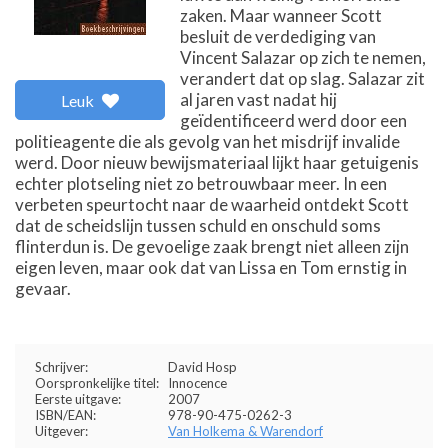
zaken. Maar wanneer Scott
besluit de verdediging van
Vincent Salazar op zich te nemen,
verandert dat op slag. Salazar zit
al jaren vast nadat hij
Leuk
geïdentificeerd werd door een
politieagente die als gevolg van het misdrijf invalide
werd. Door nieuw bewijsmateriaal lijkt haar getuigenis
echter plotseling niet zo betrouwbaar meer. In een
verbeten speurtocht naar de waarheid ontdekt Scott
dat de scheidslijn tussen schuld en onschuld soms
flinterdun is. De gevoelige zaak brengt niet alleen zijn
eigen leven, maar ook dat van Lissa en Tom ernstig in
gevaar.
Schrijver:
David Hosp
Oorspronkelijke titel:
Innocence
Eerste uitgave:
2007
ISBN/EAN:
978-90-475-0262-3
Uitgever:
Van Holkema & Warendorf