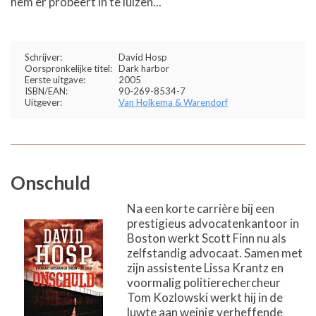
hem er probeert in te luizen...
Schrijver:
David Hosp
Oorspronkelijke titel:
Dark harbor
Eerste uitgave:
2005
ISBN/EAN:
90-269-8534-7
Uitgever:
Van Holkema & Warendorf
Onschuld
Na een korte carrière bij een
prestigieus advocatenkantoor in
Boston werkt Scott Finn nu als
zelfstandig advocaat. Samen met
zijn assistente Lissa Krantz en
voormalig politierechercheur
Tom Kozlowski werkt hij in de
luwte aan weinig verheffende