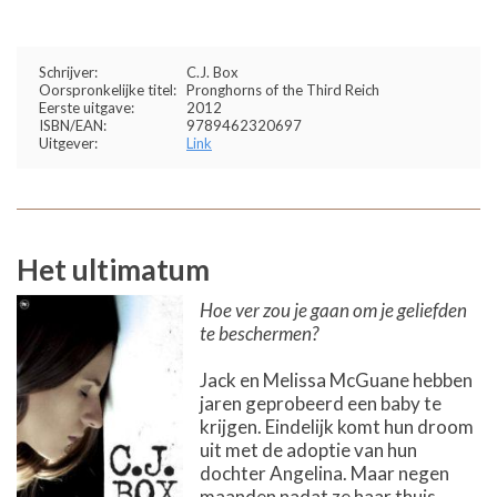
Schrijver:
C.J. Box
Oorspronkelijke titel:
Pronghorns of the Third Reich
Eerste uitgave:
2012
ISBN/EAN:
9789462320697
Uitgever:
Link
Het ultimatum
Hoe ver zou je gaan om je geliefden
te beschermen?
Jack en Melissa McGuane hebben
jaren geprobeerd een baby te
krijgen. Eindelijk komt hun droom
uit met de adoptie van hun
dochter Angelina. Maar negen
maanden nadat ze haar thuis