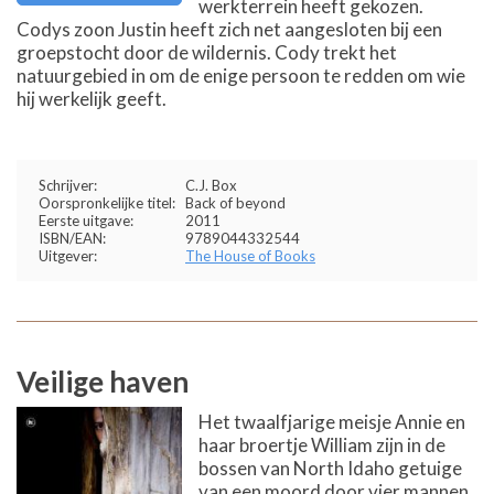
werkterrein heeft gekozen.
Codys zoon Justin heeft zich net aangesloten bij een
groepstocht door de wildernis. Cody trekt het
natuurgebied in om de enige persoon te redden om wie
hij werkelijk geeft.
Schrijver:
C.J. Box
Oorspronkelijke titel:
Back of beyond
Eerste uitgave:
2011
ISBN/EAN:
9789044332544
Uitgever:
The House of Books
Veilige haven
Het twaalfjarige meisje Annie en
haar broertje William zijn in de
bossen van North Idaho getuige
van een moord door vier mannen.