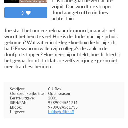
frustratie gaat de verdachte
vrijuit. Dan wordt de stroper
dood aangetroffen in Joes
3
achtertuin.
Joe start het onderzoek naar de moord, maar al snel
wordt het hem te veel. Hoe is de dode man bij zijn huis
gekomen? Wat zat er in de lege koelbox die hij bij zich
had? En waarom willen zijn collega's de zaak in de
doofpot stoppen? Hoe meer hij ontdekt, hoe dichterbij
het gevaar komt, totdat Joe zelfs zijn jonge gezin niet
meer kan beschermen.
Schrijver:
C.J. Box
Oorspronkelijke titel:
Open season
Eerste uitgave:
2001
ISBN/EAN:
9789024561711
Ebook:
9789024561735
Uitgever:
Luitingh-Sijthoff