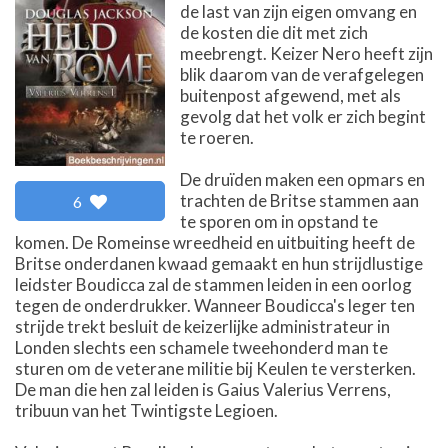
de last van zijn eigen omvang en
de kosten die dit met zich
meebrengt. Keizer Nero heeft zijn
blik daarom van de verafgelegen
buitenpost afgewend, met als
gevolg dat het volk er zich begint
te roeren.
De druïden maken een opmars en
trachten de Britse stammen aan
6
te sporen om in opstand te
komen. De Romeinse wreedheid en uitbuiting heeft de
Britse onderdanen kwaad gemaakt en hun strijdlustige
leidster Boudicca zal de stammen leiden in een oorlog
tegen de onderdrukker. Wanneer Boudicca's leger ten
strijde trekt besluit de keizerlijke administrateur in
Londen slechts een schamele tweehonderd man te
sturen om de veterane militie bij Keulen te versterken.
De man die hen zal leiden is Gaius Valerius Verrens,
tribuun van het Twintigste Legioen.