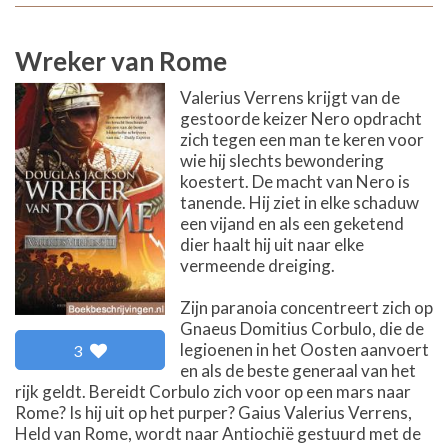
Wreker van Rome
Valerius Verrens krijgt van de
gestoorde keizer Nero opdracht
zich tegen een man te keren voor
wie hij slechts bewondering
koestert. De macht van Nero is
tanende. Hij ziet in elke schaduw
een vijand en als een geketend
dier haalt hij uit naar elke
vermeende dreiging.
Zijn paranoia concentreert zich op
Gnaeus Domitius Corbulo, die de
legioenen in het Oosten aanvoert
3
en als de beste generaal van het
rijk geldt. Bereidt Corbulo zich voor op een mars naar
Rome? Is hij uit op het purper? Gaius Valerius Verrens,
Held van Rome, wordt naar Antiochië gestuurd met de