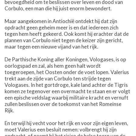
bevoegdheid om te beslissen over leven en dood van
Corbulo, een man die hij juist enorm bewondert.
Maar aangekomen in Antiochië ontdekt hij dat zijn
opdracht geen geheim meer is en dat iedereen zich
tegen hem heeft gekeerd. Ook komt hij erachter dat de
plannen van Corbulo niet tegen de keizer zijn gericht,
maar tegen een nieuwe vijand van het rijk.
De Parthische Koning aller Koningen, Vologases, is op
oorlogspad en zal, als hem geen halt wordt
toegeroepen, het Oosten onder de voet lopen. Valerius
trekt aan de zijde van Corbulo ten strijde tegen
Vologases. In het gortdroge, kale land achter de Tigris
komen ze tegenover een overmacht te staan en er volgt
een epische veldslag waarbij militaire kracht en vernuft
zullen beslissen over de toekomst van het Romeinse
Rijk.
En terwijl hij vecht voor het rijk en voor zijn eigen leven,
moet Valerius een besluit nemen: volbrengt hij zijn
opdracht, of neemt hij het risico de helse toorn van de