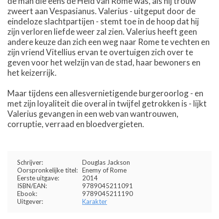
de man die eens de Held van Rome was, als hij trouw
zweert aan Vespasianus. Valerius - uitgeput door de
eindeloze slachtpartijen - stemt toe in de hoop dat hij
zijn verloren liefde weer zal zien. Valerius heeft geen
andere keuze dan zich een weg naar Rome te vechten en
zijn vriend Vitellius ervan te overtuigen zich over te
geven voor het welzijn van de stad, haar bewoners en
het keizerrijk.
Maar tijdens een allesvernietigende burgeroorlog - en
met zijn loyaliteit die overal in twijfel getrokken is - lijkt
Valerius gevangen in een web van wantrouwen,
corruptie, verraad en bloedvergieten.
Schrijver:
Douglas Jackson
Oorspronkelijke titel:
Enemy of Rome
Eerste uitgave:
2014
ISBN/EAN:
9789045211091
Ebook:
9789045211190
Uitgever:
Karakter