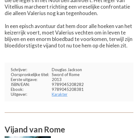
die de legers in het Noorden aanvoert. Het leger van
Vitellius marcheert richting een vreselijke confrontatie
die alleen Valerius nog kan tegenhouden.
In een episch avontuur dat hem door alle hoeken van het
keizerrijk voert, moet Valerius vechten om in leven te
blijven en een enorm bloedbad te voorkomen, terwijl zijn
bloeddorstigste vijand tot nu toe hem op de hielen zit.
Schrijver:
Douglas Jackson
Oorspronkelijke titel:
Sword of Rome
Eerste uitgave:
2013
ISBN/EAN:
9789045208282
Ebook:
9789045208381
Uitgever:
Karakter
Vijand van Rome