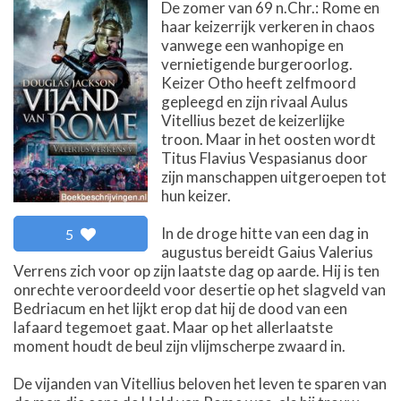
De zomer van 69 n.Chr.: Rome en
haar keizerrijk verkeren in chaos
vanwege een wanhopige en
vernietigende burgeroorlog.
Keizer Otho heeft zelfmoord
gepleegd en zijn rivaal Aulus
Vitellius bezet de keizerlijke
troon. Maar in het oosten wordt
Titus Flavius Vespasianus door
zijn manschappen uitgeroepen tot
hun keizer.
In de droge hitte van een dag in
5
augustus bereidt Gaius Valerius
Verrens zich voor op zijn laatste dag op aarde. Hij is ten
onrechte veroordeeld voor desertie op het slagveld van
Bedriacum en het lijkt erop dat hij de dood van een
lafaard tegemoet gaat. Maar op het allerlaatste
moment houdt de beul zijn vlijmscherpe zwaard in.
De vijanden van Vitellius beloven het leven te sparen van