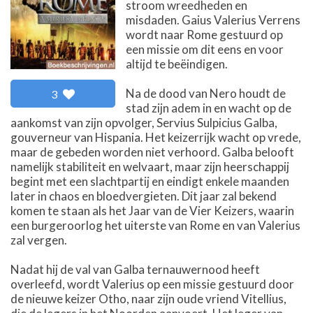
stroom wreedheden en
misdaden. Gaius Valerius Verrens
wordt naar Rome gestuurd op
een missie om dit eens en voor
altijd te beëindigen.
Na de dood van Nero houdt de
3
stad zijn adem in en wacht op de
aankomst van zijn opvolger, Servius Sulpicius Galba,
gouverneur van Hispania. Het keizerrijk wacht op vrede,
maar de gebeden worden niet verhoord. Galba belooft
namelijk stabiliteit en welvaart, maar zijn heerschappij
begint met een slachtpartij en eindigt enkele maanden
later in chaos en bloedvergieten. Dit jaar zal bekend
komen te staan als het Jaar van de Vier Keizers, waarin
een burgeroorlog het uiterste van Rome en van Valerius
zal vergen.
Nadat hij de val van Galba ternauwernood heeft
overleefd, wordt Valerius op een missie gestuurd door
de nieuwe keizer Otho, naar zijn oude vriend Vitellius,