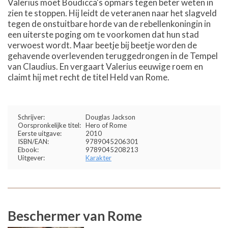
Valerius moet Boudicca's opmars tegen beter weten in
zien te stoppen. Hij leidt de veteranen naar het slagveld
tegen de onstuitbare horde van de rebellenkoningin in
een uiterste poging om te voorkomen dat hun stad
verwoest wordt. Maar beetje bij beetje worden de
gehavende overlevenden teruggedrongen in de Tempel
van Claudius. En vergaart Valerius eeuwige roem en
claimt hij met recht de titel Held van Rome.
Schrijver:
Douglas Jackson
Oorspronkelijke titel:
Hero of Rome
Eerste uitgave:
2010
ISBN/EAN:
9789045206301
Ebook:
9789045208213
Uitgever:
Karakter
Beschermer van Rome