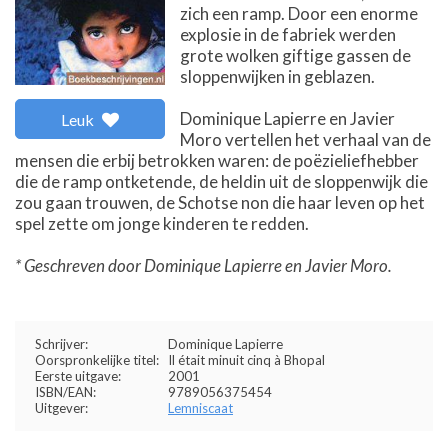
zich een ramp. Door een enorme
explosie in de fabriek werden
grote wolken giftige gassen de
sloppenwijken in geblazen.
Dominique Lapierre en Javier
Leuk
Moro vertellen het verhaal van de
mensen die erbij betrokken waren: de poëzieliefhebber
die de ramp ontketende, de heldin uit de sloppenwijk die
zou gaan trouwen, de Schotse non die haar leven op het
spel zette om jonge kinderen te redden.
* Geschreven door Dominique Lapierre en Javier Moro.
Schrijver:
Dominique Lapierre
Oorspronkelijke titel:
Il était minuit cinq à Bhopal
Eerste uitgave:
2001
ISBN/EAN:
9789056375454
Uitgever:
Lemniscaat