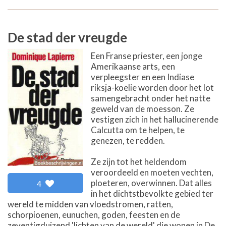
De stad der vreugde
Een Franse priester, een jonge
Amerikaanse arts, een
verpleegster en een Indiase
riksja-koelie worden door het lot
samengebracht onder het natte
geweld van de moesson. Ze
vestigen zich in het hallucinerende
Calcutta om te helpen, te
genezen, te redden.
Ze zijn tot het heldendom
veroordeeld en moeten vechten,
ploeteren, overwinnen. Dat alles
4
in het dichtstbevolkte gebied ter
wereld te midden van vloedstromen, ratten,
schorpioenen, eunuchen, goden, feesten en de
zeventigduizend 'lichten van de wereld' die wonen in De