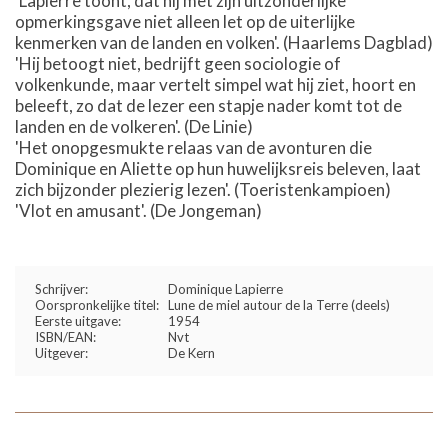
'Lapierre toont, dat hij met zijn uitzonderlijke
opmerkingsgave niet alleen let op de uiterlijke
kenmerken van de landen en volken'. (Haarlems Dagblad)
'Hij betoogt niet, bedrijft geen sociologie of
volkenkunde, maar vertelt simpel wat hij ziet, hoort en
beleeft, zo dat de lezer een stapje nader komt tot de
landen en de volkeren'. (De Linie)
'Het onopgesmukte relaas van de avonturen die
Dominique en Aliette op hun huwelijksreis beleven, laat
zich bijzonder plezierig lezen'. (Toeristenkampioen)
'Vlot en amusant'. (De Jongeman)
Schrijver:
Dominique Lapierre
Oorspronkelijke titel:
Lune de miel autour de la Terre (deels)
Eerste uitgave:
1954
ISBN/EAN:
Nvt
Uitgever:
De Kern