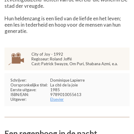
stad der vreugde.
Hun heldenzang is een lied van de liefde en het leven;
een les in tederheid en hoop voor de mensen van hun
generatie.
City of Joy - 1992
Regisseur: Roland Joffé
Cast: Patrick Swayze, Om Puri, Shabana Azmi, e.a.
Schrijver:
Dominique Lapierre
Oorspronkelijke titel:
La cité de la joie
Eerste uitgave:
1985
ISBN/EAN:
9789010055613
Uitgever:
Elsevier
Een regenboog in de nacht