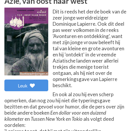
Azië, van oost naar west
Dit is reeds het derde boek van de
zeer jonge wereldreiziger
Dominique Lapierre. Ook dit deel
pas weer volkomen in de reeks
'Avonturen en ontdekking', want
met zijn jonge vrouw beleeft hij
tal van kleine en grote avonturen
en hij 'ontdekt' in de vreemde
Aziatische landen weer allerlei
trekjes die menige toerist
ontgaan, als hij niet over de
opmerkingsgave van Lapierre
beschikt.
Leuk
En ook al zou hij even scherp
opmerken, dan nog zou hij niet die typeringsgave
bezitten en dat gevoel voor humor, die de pers over zijn
beide andere boeken
Een dollar voor een duizend
kilometer
en
Tussen New York en Tokio
als volgt deed
oordelen: