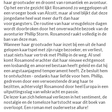
haar grootvader en droomt van romantiek en avontuur.
Op het eerste gezicht lijkt Rosamond zo weggelopen uit
een vroeger boek van Alcott, maar al snel blijkt dat deze
jongedame heel wat meer durft dan haar
voorgangsters. De routine van haar vreugdeloze dagen
wordt doorbroken door het onverwachte bezoek van de
avonturier Phillip Storm. Rosamond raakt volledig in de
ban van deze man.
Wanneer haar grootvader haar inzet bij een uit de hand
gelopen kaartspel met zijn ruige bezoeker, en verliest,
staat niets haar vertrek met Phillip in de weg. Al snel
komt Rosamond erachter dat haar nieuwe echtgenoot
een losbandig en amoreel bestaan heeft geleid en dat hij
een angstaanjagend temperament heeft. Ze besluit hem
te ontvluchten - ondanks haar liefde voor hem. Phillip,
gedreven door een verwoestende drang haar te
bezitten, achtervolgt Rosamond door heel Europa in een
uitputtingsslag van wilskracht en passie.
De lezer kan zich helemaal verliezen in het sentiment, de
nostalgie en de tomeloze hartstocht waar dit boek van
overloopt. Een roman met ouderwetse allure!