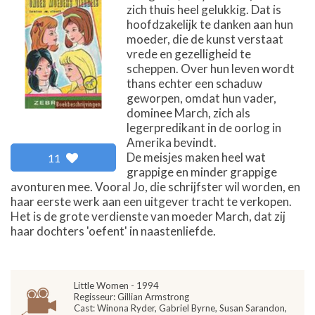
zich thuis heel gelukkig. Dat is
hoofdzakelijk te danken aan hun
moeder, die de kunst verstaat
vrede en gezelligheid te
scheppen. Over hun leven wordt
thans echter een schaduw
geworpen, omdat hun vader,
dominee March, zich als
legerpredikant in de oorlog in
Amerika bevindt.
De meisjes maken heel wat
11
grappige en minder grappige
avonturen mee. Vooral Jo, die schrijfster wil worden, en
haar eerste werk aan een uitgever tracht te verkopen.
Het is de grote verdienste van moeder March, dat zij
haar dochters 'oefent' in naastenliefde.
Little Women - 1994
Regisseur: Gillian Armstrong
Cast: Winona Ryder, Gabriel Byrne, Susan Sarandon,