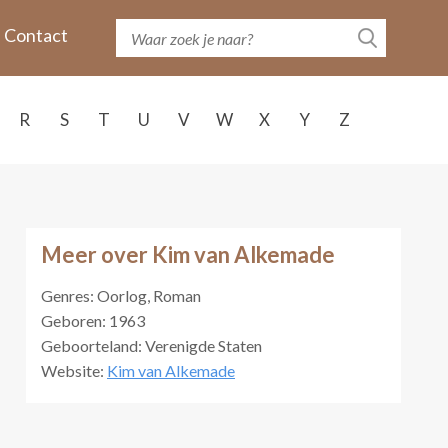
Contact
R
S
T
U
V
W
X
Y
Z
Meer over Kim van Alkemade
Genres: Oorlog, Roman
Geboren: 1963
Geboorteland: Verenigde Staten
Website:
Kim van Alkemade