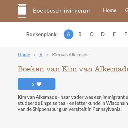
Boekbeschrijvingen.nl
Home
G
Boekenplank:
A
B
C
D
E
F
Home
A
Kim van Alkemade
Boeken van Kim van Alkemad
3
Kim van Alkemade - haar vader was een immigrant u
studeerde Engelse taal- en letterkunde in Wisconsin,
van de Shippensburg universiteit in Pennsylvania.