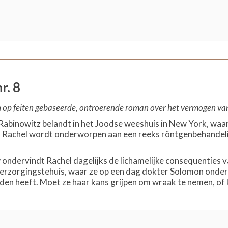
r. 8
n op feiten gebaseerde, ontroerende roman over het vermogen van
 Rabinowitz belandt in het Joodse weeshuis in New York, w
n. Rachel wordt onderworpen aan een reeks röntgenbehande
ondervindt Rachel dagelijks de lichamelijke consequenties 
verzorgingstehuis, waar ze op een dag dokter Solomon onder ha
anden heeft. Moet ze haar kans grijpen om wraak te nemen, o