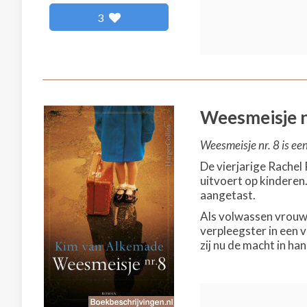
3
Weesmeisje n
Weesmeisje nr. 8 is ee
De vierjarige Rachel
uitvoert op kindere
aangetast.
Als volwassen vrouw 
verpleegster in een 
zij nu de macht in h