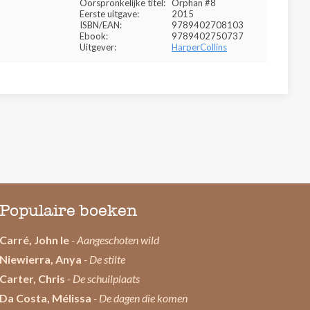
Oorspronkelijke titel:
Orphan #8
Eerste uitgave:
2015
ISBN/EAN:
9789402708103
Ebook:
9789402750737
Uitgever:
HarperCollins
Populaire boeken
Carré, John le
- Aangeschoten wild
Niewierra, Anya
- De stilte
Carter, Chris
- De schuilplaats
Da Costa, Mélissa
- De dagen die komen