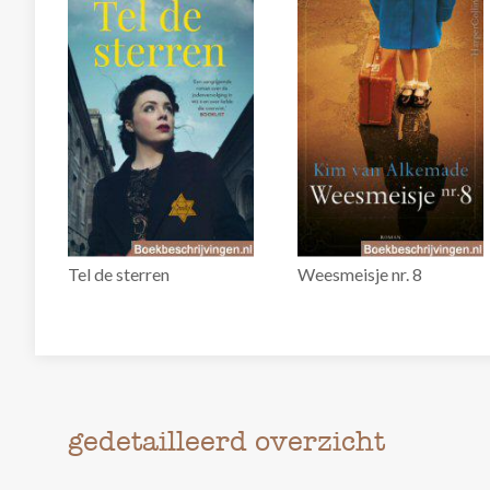
Tel de sterren
Weesmeisje nr. 8
gedetailleerd overzicht