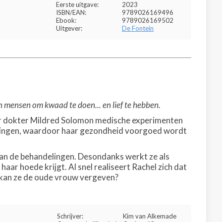
Eerste uitgave:
2023
ISBN/EAN:
9789026169496
Ebook:
9789026169502
Uitgever:
De Fontein
 mensen om kwaad te doen... en lief te hebben.
aar dokter Mildred Solomon medische experimenten
lingen, waardoor haar gezondheid voorgoed wordt
van de behandelingen. Desondanks werkt ze als
ar hoede krijgt. Al snel realiseert Rachel zich dat
f kan ze de oude vrouw vergeven?
Schrijver:
Kim van Alkemade