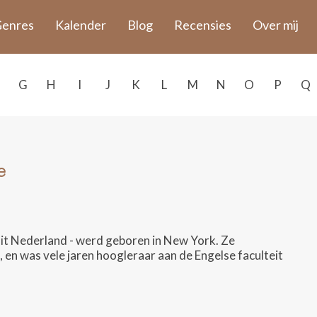
enres
Kalender
Blog
Recensies
Over mij
G
H
I
J
K
L
M
N
O
P
Q
e
it Nederland - werd geboren in New York. Ze
 en was vele jaren hoogleraar aan de Engelse faculteit