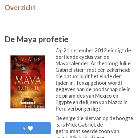
Overzicht
De Maya profetie
Op 21 december 2012 eindigt de
dertiende cyclus van de
Mayakalender. Archeoloog Julius
Gabriel stierf met één zekerheid:
die datum luidt het einde der
tijden in. Tenzij gehoor wordt
gegeven aan de boodschap die in
de piramides van Mexico en
Egypte en de lijnen van Nazca in
Peru verborgen ligt.
De enige die hiervan op de hoogte
is, is Mick Gabriel, de
5
getraumatiseerde zoon van
Julius. Mick zit al jaren