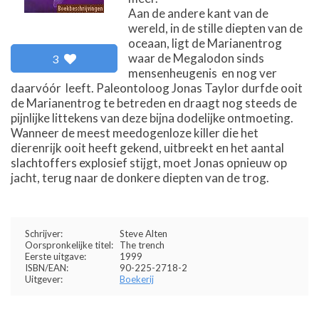
Aan de andere kant van de
wereld, in de stille diepten van de
oceaan, ligt de Marianentrog
waar de Megalodon sinds
3
mensenheugenis  en nog ver
daarvóór  leeft. Paleontoloog Jonas Taylor durfde ooit
de Marianentrog te betreden en draagt nog steeds de
pijnlijke littekens van deze bijna dodelijke ontmoeting.
Wanneer de meest meedogenloze killer die het
dierenrijk ooit heeft gekend, uitbreekt en het aantal
slachtoffers explosief stijgt, moet Jonas opnieuw op
jacht, terug naar de donkere diepten van de trog.
Schrijver:
Steve Alten
Oorspronkelijke titel:
The trench
Eerste uitgave:
1999
ISBN/EAN:
90-225-2718-2
Uitgever:
Boekerij