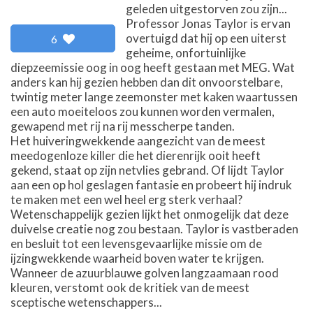
geleden uitgestorven zou zijn...
Professor Jonas Taylor is ervan
overtuigd dat hij op een uiterst
6
geheime, onfortuinlijke
diepzeemissie oog in oog heeft gestaan met MEG. Wat
anders kan hij gezien hebben dan dit onvoorstelbare,
twintig meter lange zeemonster met kaken waartussen
een auto moeiteloos zou kunnen worden vermalen,
gewapend met rij na rij messcherpe tanden.
Het huiveringwekkende aangezicht van de meest
meedogenloze killer die het dierenrijk ooit heeft
gekend, staat op zijn netvlies gebrand. Of lijdt Taylor
aan een op hol geslagen fantasie en probeert hij indruk
te maken met een wel heel erg sterk verhaal?
Wetenschappelijk gezien lijkt het onmogelijk dat deze
duivelse creatie nog zou bestaan. Taylor is vastberaden
en besluit tot een levensgevaarlijke missie om de
ijzingwekkende waarheid boven water te krijgen.
Wanneer de azuurblauwe golven langzaamaan rood
kleuren, verstomt ook de kritiek van de meest
sceptische wetenschappers...