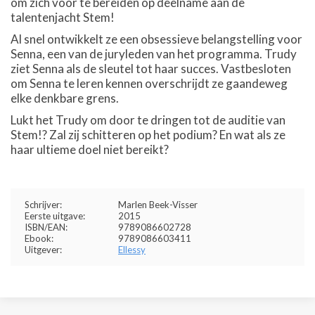
om zich voor te bereiden op deelname aan de
talentenjacht Stem!
Al snel ontwikkelt ze een obsessieve belangstelling voor
Senna, een van de juryleden van het programma. Trudy
ziet Senna als de sleutel tot haar succes. Vastbesloten
om Senna te leren kennen overschrijdt ze gaandeweg
elke denkbare grens.
Lukt het Trudy om door te dringen tot de auditie van
Stem!? Zal zij schitteren op het podium? En wat als ze
haar ultieme doel niet bereikt?
Schrijver:
Marlen Beek-Visser
Eerste uitgave:
2015
ISBN/EAN:
9789086602728
Ebook:
9789086603411
Uitgever:
Ellessy