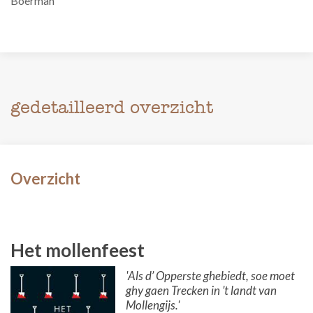
Boerman
gedetailleerd overzicht
Overzicht
Het mollenfeest
'Als d’ Opperste ghebiedt, soe moet
ghy gaen Trecken in ’t landt van
Mollengijs.'