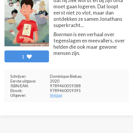
dat hij ziek wordt en bij zijn oma
moet gaan logeren. Dat loopt
eerst niet zo vlot, maar dan
ontdekken ze samen Jonathans
superkracht...
Boerman
is een verhaal over
tegenslagen en meevallers, over
helden die ook maar gewone
mensen zijn.
1
Schrijver:
Dominique Biebau
Eerste uitgave:
2020
ISBN/EAN:
9789460019388
Ebook:
9789460019395
Uitgever:
Vrijdag