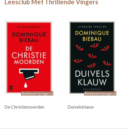
Leesclub Met Thrillende Vingers
De Christiemoorden
Duivelsklauw