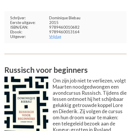
Schrijver:
Dominique Biebau
Eerste uitgave:
2015
ISBN/EAN:
9789460010682
Ebook:
9789460013164
Uitgever:
Vrijdag
Russisch voor beginners
Om zijn job niet te verliezen, volgt
Maarten noodgedwongen een
avondcursus Russisch. Tijdens die
lessen ontmoet hij het schijnbaar
gelukkig getrouwde koppel Lore
en Diederik. Zij volgen de cursus
om hun droom waar te maken:
een telegeleid bezoek aan de
Kungur-grotten in Rusland.