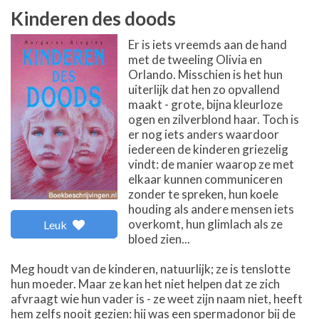
Kinderen des doods
Er is iets vreemds aan de hand
met de tweeling Olivia en
Orlando. Misschien is het hun
uiterlijk dat hen zo opvallend
maakt - grote, bijna kleurloze
ogen en zilverblond haar. Toch is
er nog iets anders waardoor
iedereen de kinderen griezelig
vindt: de manier waarop ze met
elkaar kunnen communiceren
zonder te spreken, hun koele
houding als andere mensen iets
overkomt, hun glimlach als ze
Leuk
bloed zien...
Meg houdt van de kinderen, natuurlijk; ze is tenslotte
hun moeder. Maar ze kan het niet helpen dat ze zich
afvraagt wie hun vader is - ze weet zijn naam niet, heeft
hem zelfs nooit gezien: hij was een spermadonor bij de