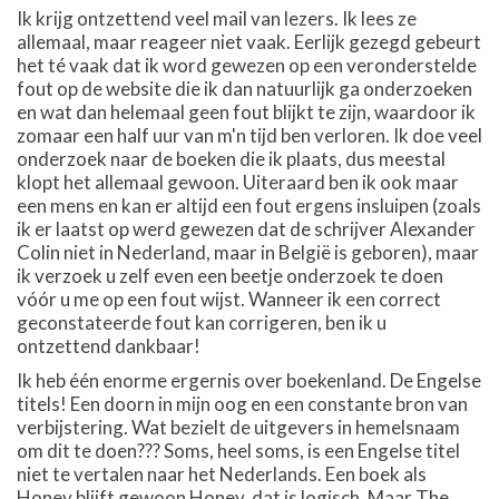
Ik krijg ontzettend veel mail van lezers. Ik lees ze
allemaal, maar reageer niet vaak. Eerlijk gezegd gebeurt
het té vaak dat ik word gewezen op een veronderstelde
fout op de website die ik dan natuurlijk ga onderzoeken
en wat dan helemaal geen fout blijkt te zijn, waardoor ik
zomaar een half uur van m'n tijd ben verloren. Ik doe veel
onderzoek naar de boeken die ik plaats, dus meestal
klopt het allemaal gewoon. Uiteraard ben ik ook maar
een mens en kan er altijd een fout ergens insluipen (zoals
ik er laatst op werd gewezen dat de schrijver Alexander
Colin niet in Nederland, maar in België is geboren), maar
ik verzoek u zelf even een beetje onderzoek te doen
vóór u me op een fout wijst. Wanneer ik een correct
geconstateerde fout kan corrigeren, ben ik u
ontzettend dankbaar!
Ik heb één enorme ergernis over boekenland. De Engelse
titels! Een doorn in mijn oog en een constante bron van
verbijstering. Wat bezielt de uitgevers in hemelsnaam
om dit te doen??? Soms, heel soms, is een Engelse titel
niet te vertalen naar het Nederlands. Een boek als
Honey blijft gewoon Honey, dat is logisch. Maar The