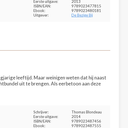
Eerste uitgave:
2013
ISBN/EAN:
9789023477815
Ebook:
9789023480181
Uitgever:
De Bezige Bij
arige leeftijd. Maar weinigen weten dat hij naast
htbundel uit te brengen. Als eerbetoon aan deze
Schrijver:
Thomas Blondeau
Eerste uitgave:
2014
ISBN/EAN:
9789023487456
Ebook:
9789023487555