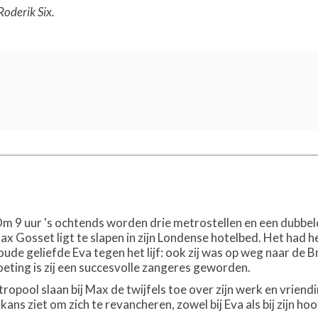
oderik Six.
 Om 9 uur 's ochtends worden drie metrostellen en een dubb
x Gosset ligt te slapen in zijn Londense hotelbed. Het had het
jn oude geliefde Eva tegen het lijf: ook zij was op weg naar de 
eting is zij een succesvolle zangeres geworden.
pool slaan bij Max de twijfels toe over zijn werk en vriendin.
 kans ziet om zich te revancheren, zowel bij Eva als bij zijn h