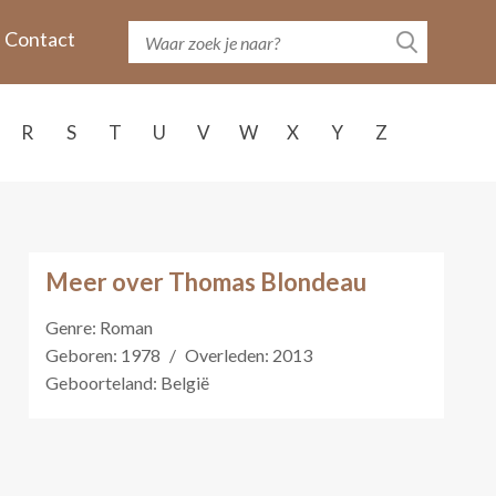
Contact
R
S
T
U
V
W
X
Y
Z
Meer over Thomas Blondeau
Genre: Roman
Geboren: 1978
/
Overleden: 2013
Geboorteland: België