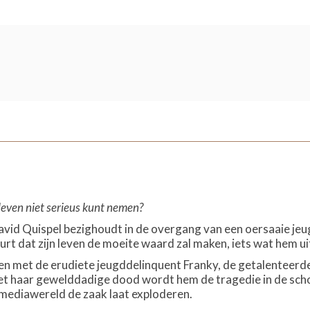
 leven niet serieus kunt nemen?
David Quispel bezighoudt in de overgang van een oersaaie je
eurt dat zijn leven de moeite waard zal maken, iets wat hem 
men met de erudiete jeugddelinquent Franky, de getalenteer
Met haar gewelddadige dood wordt hem de tragedie in de sch
mediawereld de zaak laat exploderen.