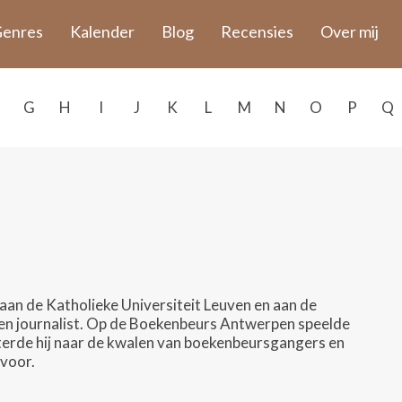
enres
Kalender
Blog
Recensies
Over mij
G
H
I
J
K
L
M
N
O
P
Q
n de Katholieke Universiteit Leuven en aan de
r en journalist. Op de Boekenbeurs Antwerpen speelde
isterde hij naar de kwalen van boekenbeursgangers en
 voor.