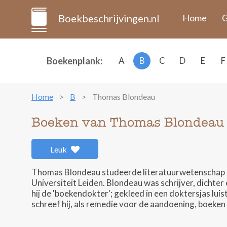
Boekbeschrijvingen.nl
Home
G
Boekenplank:
A
B
C
D
E
F
Home
B
Thomas Blondeau
Boeken van Thomas Blondeau
Leuk
Thomas Blondeau studeerde literatuurwetenschap aa
Universiteit Leiden. Blondeau was schrijver, dichte
hij de 'boekendokter'; gekleed in een doktersjas lu
schreef hij, als remedie voor de aandoening, boeken