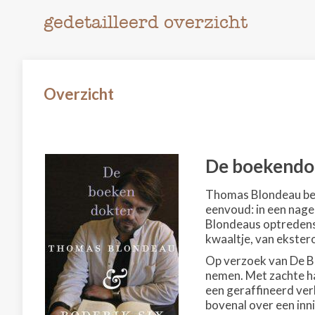
gedetailleerd overzicht
Overzicht
De boekendo
Thomas Blondeau beda
eenvoud: in een nage
Blondeaus optredens 
kwaaltje, van ekstero
Op verzoek van De Be
nemen. Met zachte ha
een geraffineerd ver
bovenal over een inni