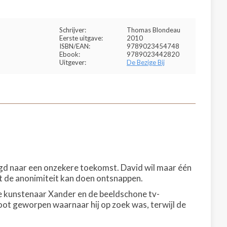
Schrijver:
Thomas Blondeau
Eerste uitgave:
2010
ISBN/EAN:
9789023454748
Ebook:
9789023442820
Uitgever:
De Bezige Bij
ugd naar een onzekere toekomst. David wil maar één
uit de anonimiteit kan doen ontsnappen.
de kunstenaar Xander en de beeldschone tv-
oot geworpen waarnaar hij op zoek was, terwijl de