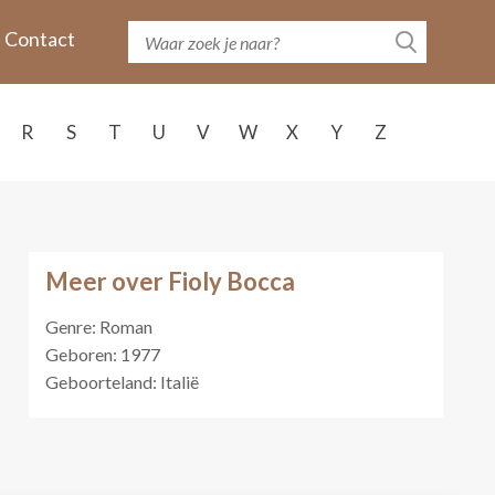
Contact
R
S
T
U
V
W
X
Y
Z
Meer over Fioly Bocca
Genre: Roman
Geboren: 1977
Geboorteland: Italië