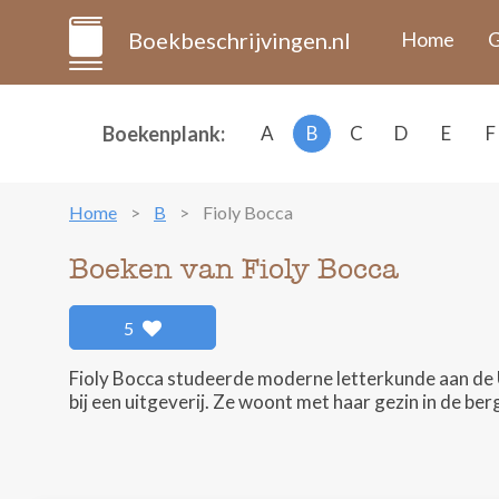
Boekbeschrijvingen.nl
Home
G
Boekenplank:
A
B
C
D
E
F
Home
B
Fioly Bocca
Boeken van Fioly Bocca
5
Fioly Bocca studeerde moderne letterkunde aan de U
bij een uitgeverij. Ze woont met haar gezin in de be