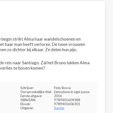
uw begin strikt Alma haar wandelschoenen en
 net haar man heeft verloren. De twee vrouwen
n zo dichter bij elkaar. Ze delen hun pijn,
n de reis naar Santiago. Zal het Bruno lukken Alma
e verlies te boven komen?
Schrijver:
Fioly Bocca
Oorspronkelijke titel:
L'emozione in ogni passo
Eerste uitgave:
2016
ISBN/EAN:
9789401609388
Ebook:
9789401606301
Uitgever:
Xander