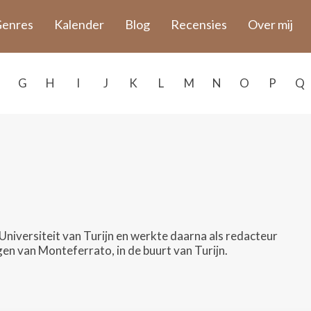
enres
Kalender
Blog
Recensies
Over mij
G
H
I
J
K
L
M
N
O
P
Q
niversiteit van Turijn en werkte daarna als redacteur
rgen van Monteferrato, in de buurt van Turijn.