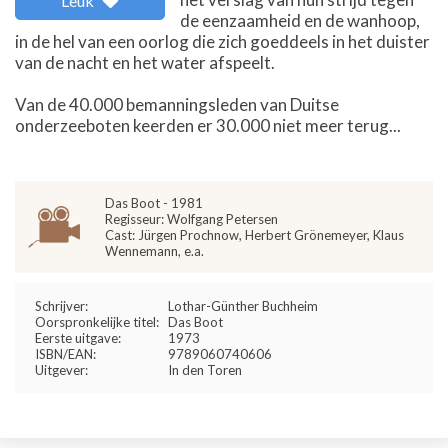
Leuk
de eenzaamheid en de wanhoop,
in de hel van een oorlog die zich goeddeels in het duister
van de nacht en het water afspeelt.
Van de 40.000 bemanningsleden van Duitse
onderzeeboten keerden er 30.000 niet meer terug...
Das Boot - 1981
Regisseur: Wolfgang Petersen
Cast: Jürgen Prochnow, Herbert Grönemeyer, Klaus
Wennemann, e.a.
Schrijver:
Lothar-Günther Buchheim
Oorspronkelijke titel:
Das Boot
Eerste uitgave:
1973
ISBN/EAN:
9789060740606
Uitgever:
In den Toren