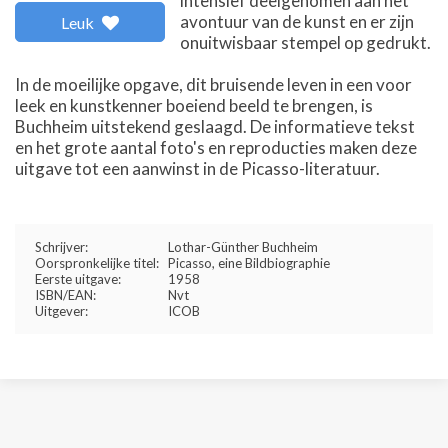
intensief deelgenomen aan het
avontuur van de kunst en er zijn
Leuk
onuitwisbaar stempel op gedrukt.
In de moeilijke opgave, dit bruisende leven in een voor
leek en kunstkenner boeiend beeld te brengen, is
Buchheim uitstekend geslaagd. De informatieve tekst
en het grote aantal foto's en reproducties maken deze
uitgave tot een aanwinst in de Picasso-literatuur.
Schrijver:
Lothar-Günther Buchheim
Oorspronkelijke titel:
Picasso, eine Bildbiographie
Eerste uitgave:
1958
ISBN/EAN:
Nvt
Uitgever:
ICOB