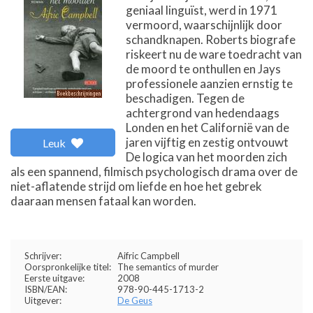
geniaal linguïst, werd in 1971
vermoord, waarschijnlijk door
schandknapen. Roberts biografe
riskeert nu de ware toedracht van
de moord te onthullen en Jays
professionele aanzien ernstig te
beschadigen. Tegen de
achtergrond van hedendaags
Londen en het Californië van de
jaren vijftig en zestig ontvouwt
Leuk
De logica van het moorden zich
als een spannend, filmisch psychologisch drama over de
niet-aflatende strijd om liefde en hoe het gebrek
daaraan mensen fataal kan worden.
Schrijver:
Aifric Campbell
Oorspronkelijke titel:
The semantics of murder
Eerste uitgave:
2008
ISBN/EAN:
978-90-445-1713-2
Uitgever:
De Geus