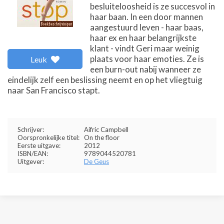
besluiteloosheid is ze succesvol in
haar baan. In een door mannen
aangestuurd leven - haar baas,
haar ex en haar belangrijkste
klant - vindt Geri maar weinig
plaats voor haar emoties. Ze is
Leuk
een burn-out nabij wanneer ze
eindelijk zelf een beslissing neemt en op het vliegtuig
naar San Francisco stapt.
Schrijver:
Aifric Campbell
Oorspronkelijke titel:
On the floor
Eerste uitgave:
2012
ISBN/EAN:
9789044520781
Uitgever:
De Geus