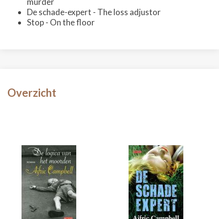
murder
De schade-expert - The loss adjustor
Stop - On the floor
Overzicht