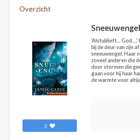
Overzicht
Sneeuwenge
'Alstublieft... God..
bij de deur van zijn 
sneeuwengel. Haar na
zoveel anderen die d
door stormen die gee
gaan voor hij haar h
de warmte voor altij
2