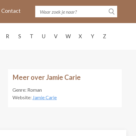
Contact
R
S
T
U
V
W
X
Y
Z
Meer over Jamie Carie
Genre: Roman
Website:
Jamie Carie