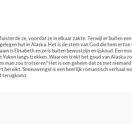
l
.,' fluisterde ze, voordat ze in elkaar zakte. Terwijl er bui
afgelegen hut in Alaska. Het is de stem van God die hem ertoe a
am is Elisabeth en ze is buiten bewustzijn en ijskoud. Een m
e Yukon langs trekken. Waarom trekt het goud van Alaska zo 
n man zou trotseren? Het is een geheim dat ze met niemand w
art bereikt. Sneeuwengel is een heerlijk romantisch verhaal 
d terugkomt.