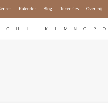
enres
Kalender
Blog
Recensies
Over mij
G
H
I
J
K
L
M
N
O
P
Q