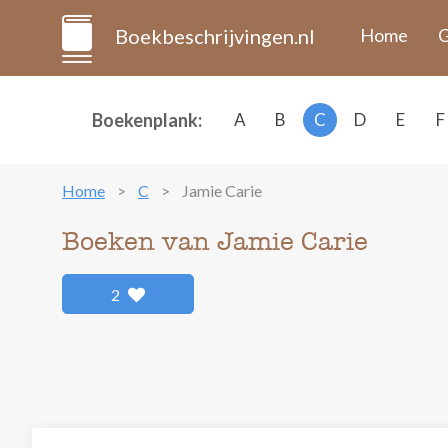
Boekbeschrijvingen.nl
Home
G
Boekenplank:
A
B
C
D
E
F
Home
C
Jamie Carie
Boeken van Jamie Carie
2