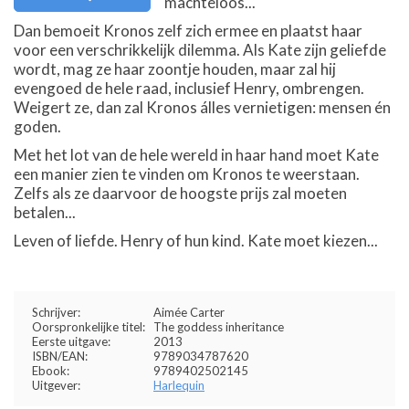
machteloos...
Dan bemoeit Kronos zelf zich ermee en plaatst haar
voor een verschrikkelijk dilemma. Als Kate zijn geliefde
wordt, mag ze haar zoontje houden, maar zal hij
evengoed de hele raad, inclusief Henry, ombrengen.
Weigert ze, dan zal Kronos álles vernietigen: mensen én
goden.
Met het lot van de hele wereld in haar hand moet Kate
een manier zien te vinden om Kronos te weerstaan.
Zelfs als ze daarvoor de hoogste prijs zal moeten
betalen...
Leven of liefde. Henry of hun kind. Kate moet kiezen...
Schrijver:
Aimée Carter
Oorspronkelijke titel:
The goddess inheritance
Eerste uitgave:
2013
ISBN/EAN:
9789034787620
Ebook:
9789402502145
Uitgever:
Harlequin