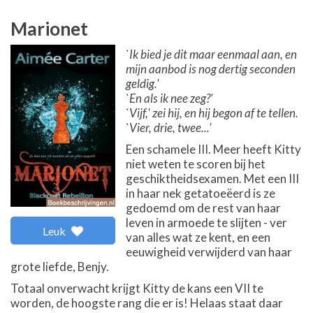
Marionet
`Ik bied je dit maar eenmaal aan, en
mijn aanbod is nog dertig seconden
geldig.'
`En als ik nee zeg?'
`Vijf,' zei hij, en hij begon af te tellen.
`Vier, drie, twee...'
Een schamele III. Meer heeft Kitty
niet weten te scoren bij het
geschiktheidsexamen. Met een III
in haar nek getatoeëerd is ze
gedoemd om de rest van haar
leven in armoede te slijten - ver
Leuk
van alles wat ze kent, en een
eeuwigheid verwijderd van haar
grote liefde, Benjy.
Totaal onverwacht krijgt Kitty de kans een VII te
worden, de hoogste rang die er is! Helaas staat daar