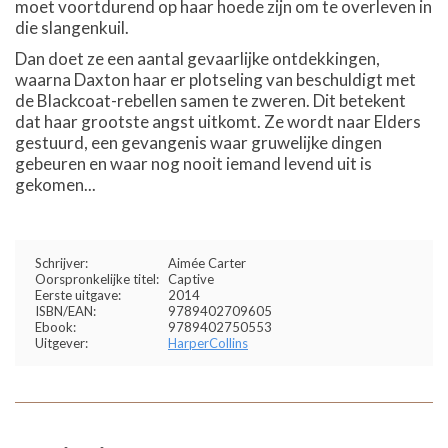
moet voortdurend op haar hoede zijn om te overleven in
die slangenkuil.
Dan doet ze een aantal gevaarlijke ontdekkingen,
waarna Daxton haar er plotseling van beschuldigt met
de Blackcoat-rebellen samen te zweren. Dit betekent
dat haar grootste angst uitkomt. Ze wordt naar Elders
gestuurd, een gevangenis waar gruwelijke dingen
gebeuren en waar nog nooit iemand levend uit is
gekomen...
Schrijver:
Aimée Carter
Oorspronkelijke titel:
Captive
Eerste uitgave:
2014
ISBN/EAN:
9789402709605
Ebook:
9789402750553
Uitgever:
HarperCollins