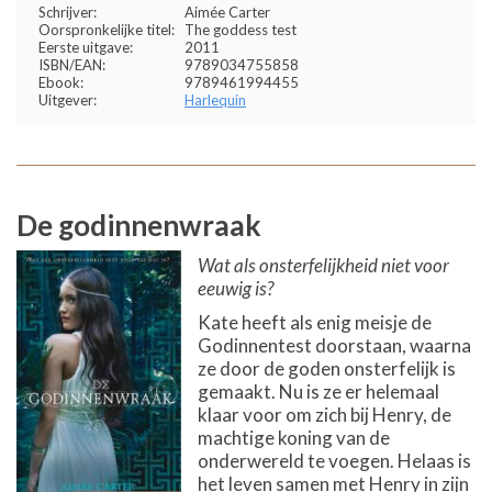
Schrijver:
Aimée Carter
Oorspronkelijke titel:
The goddess test
Eerste uitgave:
2011
ISBN/EAN:
9789034755858
Ebook:
9789461994455
Uitgever:
Harlequin
De godinnenwraak
Wat als onsterfelijkheid niet voor
eeuwig is?
Kate heeft als enig meisje de
Godinnentest doorstaan, waarna
ze door de goden onsterfelijk is
gemaakt. Nu is ze er helemaal
klaar voor om zich bij Henry, de
machtige koning van de
onderwereld te voegen. Helaas is
het leven samen met Henry in zijn