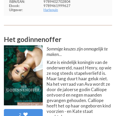
ISBN/EAN:
9789402702804
Ebook:
9789461999627
Uitgever:
Harlequin
Het godinnenoffer
Sommige keuzes zijn onmogelijk te
maken...
Kate is eindelijk koningin van de
onderwereld, naast Henry, op wie
ze nog steeds stapelverliefd is.
Maar lang duurt haar geluk niet.
Na het verraad van Ava wordt ze
door de jaloerse godin Calliope
ontvoerd en negen maanden
gevangen gehouden. Calliope
heeft het op haar ongeboren kind
voorzien - en Kate staat
2