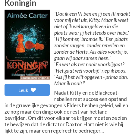
Koningin
`Dat ik een VI ben en jij een III maakt
voor mij niet uit, Kitty. Maar ik weet
niet of ik wel kan geloven in die
plaats waar jij het steeds over hebt.'
`Hij komt er,' bromde ik. `Een plaats
zonder rangen, zonder rebellen en
zonder de Harts. Als alles voorbij is,
gaan wij daar samen heen.'
`En wat als het nooit voorbijgaat?'
`Het gaat wél voorbij!' riep ik boos.
`Als jij het wilt opgeven - prima dan.
Maar ik nooit!'
Leuk
Nadat Kitty en de Blackcoat-
rebellen met succes een opstand
in de gruwelijke gevangenis Elders hebben geleid, willen
ze nog maar één ding: ook de rest van het land
bevrijden. Om dit voor elkaar te krijgen moeten ze zien
te bewijzen dat de dictator Daxton Hart niet is wie hij
lijkt te zijn, maar een regelrechte bedrieger...