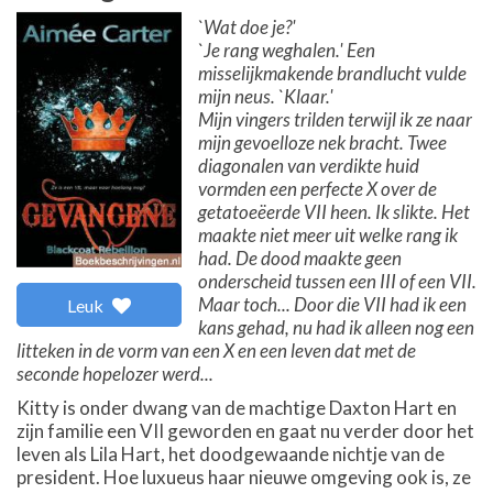
`Wat doe je?'
`Je rang weghalen.' Een
misselijkmakende brandlucht vulde
mijn neus. `Klaar.'
Mijn vingers trilden terwijl ik ze naar
mijn gevoelloze nek bracht. Twee
diagonalen van verdikte huid
vormden een perfecte X over de
getatoeëerde VII heen. Ik slikte. Het
maakte niet meer uit welke rang ik
had. De dood maakte geen
onderscheid tussen een III of een VII.
Maar toch... Door die VII had ik een
Leuk
kans gehad, nu had ik alleen nog een
litteken in de vorm van een X en een leven dat met de
seconde hopelozer werd...
Kitty is onder dwang van de machtige Daxton Hart en
zijn familie een VII geworden en gaat nu verder door het
leven als Lila Hart, het doodgewaande nichtje van de
president. Hoe luxueus haar nieuwe omgeving ook is, ze