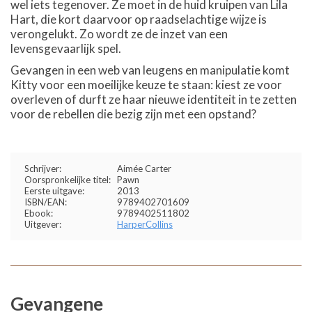
wel iets tegenover. Ze moet in de huid kruipen van Lila
Hart, die kort daarvoor op raadselachtige wijze is
verongelukt. Zo wordt ze de inzet van een
levensgevaarlijk spel.
Gevangen in een web van leugens en manipulatie komt
Kitty voor een moeilijke keuze te staan: kiest ze voor
overleven of durft ze haar nieuwe identiteit in te zetten
voor de rebellen die bezig zijn met een opstand?
Schrijver:
Aimée Carter
Oorspronkelijke titel:
Pawn
Eerste uitgave:
2013
ISBN/EAN:
9789402701609
Ebook:
9789402511802
Uitgever:
HarperCollins
Gevangene