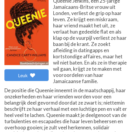
Queenie Jenkins, een 25-jarige
Jamaicaans-Britse vrouw uit
Londen, verliest de grip op haar
leven. Ze krijgt een miskraam,
haar vriend maakt het uit, ze
verlaat hun gedeelde flat en als
klap op de vuurpijl verliest ze haar
baan bij de krant. Ze zoekt
afleiding in datingapps en
kortstondige affaires, maar het
wil niet baten. En als ze in therapie
wil gaan, krijgt ze te maken met
vooroordelen van haar
Leuk
Jamaicaanse familie.
De positie die Queenie inneemt in de maatschappij, haar
onzekerheden en haar vrienden worden voor een
belangrijk deel gevormd doordat ze zwart is; niettemin
beschrijft ze haar verhaal met een luchtige pen en valt er
heel veel te lachen. Queenie maakt je deelgenoot van de
turbulenties en escapades die haar leven beheersen en
overhoop gooien; je zult veel herkennen, solidair