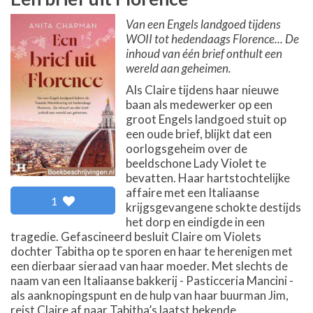
Van een Engels landgoed tijdens
WOII tot hedendaags Florence... De
inhoud van één brief onthult een
wereld aan geheimen.
Als Claire tijdens haar nieuwe
baan als medewerker op een
groot Engels landgoed stuit op
een oude brief, blijkt dat een
oorlogsgeheim over de
beeldschone Lady Violet te
bevatten. Haar hartstochtelijke
affaire met een Italiaanse
1
krijgsgevangene schokte destijds
het dorp en eindigde in een
tragedie. Gefascineerd besluit Claire om Violets
dochter Tabitha op te sporen en haar te herenigen met
een dierbaar sieraad van haar moeder. Met slechts de
naam van een Italiaanse bakkerij - Pasticceria Mancini -
als aanknopingspunt en de hulp van haar buurman Jim,
reist Claire af naar Tabitha’s laatst bekende