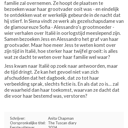
familie zal overnemen. Ze hoopt de plaatsen te
bezoeken waar haar grootvader ooit was - en eindelijk
te ontdekken wat er werkelijk gebeurde in de nacht dat
hij stierf. In Siena vindt ze werk als gezelschapsdame van
de glamoureuze Sofia - Alessandro's grootmoeder -
wier verhalen over Italië in oorlogstijd meeslepend zijn.
Samen bezoeken Jess en Alessandro het graf van haar
grootvader. Maar hoe meer Jess te weten komt over
zijn tijd in Italië, hoe sterker haar twijfel groeit: is alles
wat ze dacht te weten over haar familie wel waar?
Jess kwam naar Italië op zoek naar antwoorden, maar
de tijd dringt. Ze kan het gevoel niet van zich
afschudden dat het dagboek, dat zo tot haar
verbeelding sprak, slechts fictie is. En als dat zo is... zal
de waarheid dan haar toekomst, waarvan ze dacht dat
die voor haar bestemd was, verstoren?
Schrijver:
Anita Chapman
Oorspronkelijke titel:
The Tuscan diary
Eerste uitgave:
2024