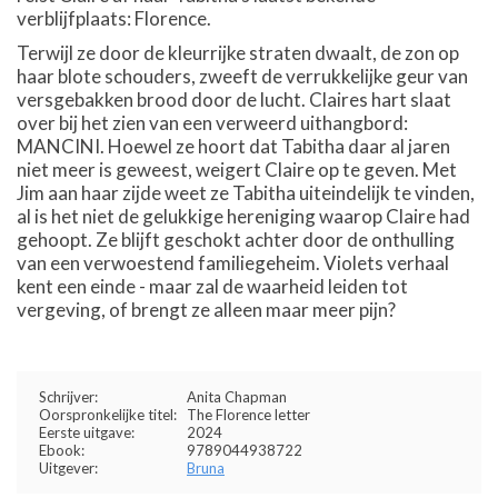
verblijfplaats: Florence.
Terwijl ze door de kleurrijke straten dwaalt, de zon op
haar blote schouders, zweeft de verrukkelijke geur van
versgebakken brood door de lucht. Claires hart slaat
over bij het zien van een verweerd uithangbord:
MANCINI. Hoewel ze hoort dat Tabitha daar al jaren
niet meer is geweest, weigert Claire op te geven. Met
Jim aan haar zijde weet ze Tabitha uiteindelijk te vinden,
al is het niet de gelukkige hereniging waarop Claire had
gehoopt. Ze blijft geschokt achter door de onthulling
van een verwoestend familiegeheim. Violets verhaal
kent een einde - maar zal de waarheid leiden tot
vergeving, of brengt ze alleen maar meer pijn?
Schrijver:
Anita Chapman
Oorspronkelijke titel:
The Florence letter
Eerste uitgave:
2024
Ebook:
9789044938722
Uitgever:
Bruna