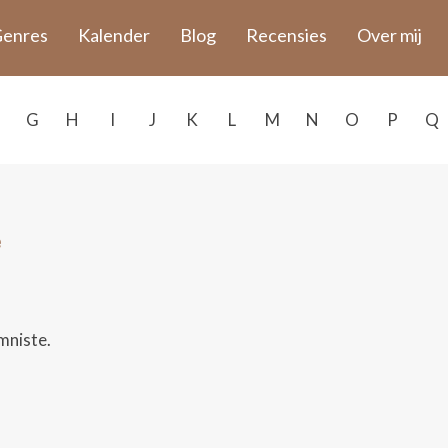
enres
Kalender
Blog
Recensies
Over mij
G
H
I
J
K
L
M
N
O
P
Q
e
umniste.