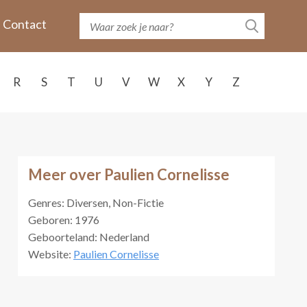
Contact
R
S
T
U
V
W
X
Y
Z
Meer over Paulien Cornelisse
Genres: Diversen, Non-Fictie
Geboren: 1976
Geboorteland: Nederland
Website:
Paulien Cornelisse