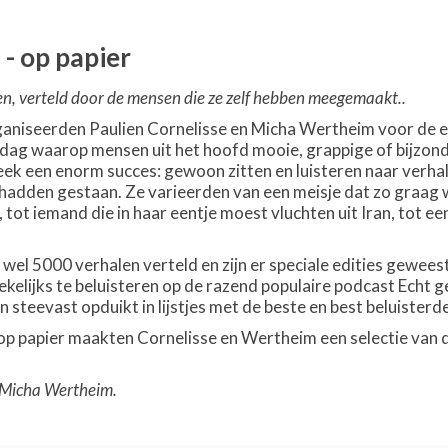
- op papier
, verteld door de mensen die ze zelf hebben meegemaakt..
ganiseerden Paulien Cornelisse en Micha Wertheim voor de 
g waarop mensen uit het hoofd mooie, grappige of bijzonde
k een enorm succes: gewoon zitten en luisteren naar verhale
hadden gestaan. Ze varieerden van een meisje dat zo graag w
tot iemand die in haar eentje moest vluchten uit Iran, tot e
 wel 5000 verhalen verteld en zijn er speciale edities gewe
wekelijks te beluisteren op de razend populaire podcast Echt
steevast opduikt in lijstjes met de beste en best beluisterd
op papier maakten Cornelisse en Wertheim een selectie van 
& Micha Wertheim.