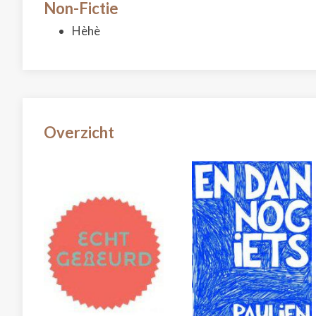
Non-Fictie
Hèhè
Overzicht