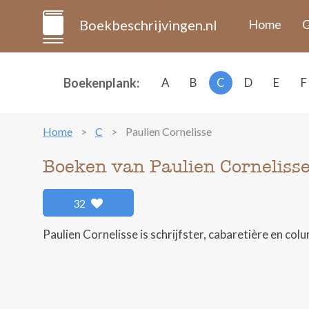
Boekbeschrijvingen.nl
Home
G
Boekenplank:
A
B
C
D
E
F
Home
C
Paulien Cornelisse
Boeken van Paulien Corneliss
32
Paulien Cornelisse is schrijfster, cabaretière en col