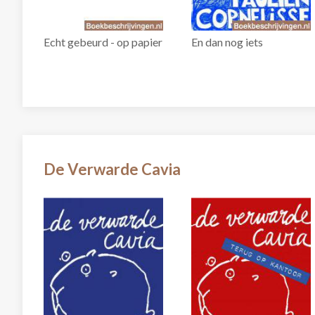
Echt gebeurd - op papier
En dan nog iets
De Verwarde Cavia