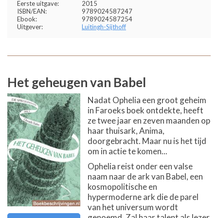
Eerste uitgave:
2015
ISBN/EAN:
9789024587247
Ebook:
9789024587254
Uitgever:
Luitingh-Sijthoff
Het geheugen van Babel
Nadat Ophelia een groot geheim
in Faroeks boek ontdekte, heeft
ze twee jaar en zeven maanden op
haar thuisark, Anima,
doorgebracht. Maar nu is het tijd
om in actie te komen...
Ophelia reist onder een valse
naam naar de ark van Babel, een
kosmopolitische en
hypermoderne ark die de parel
van het universum wordt
genoemd. Zal haar talent als lezer