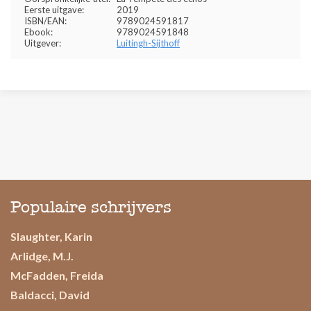
Eerste uitgave:
2019
ISBN/EAN:
9789024591817
Ebook:
9789024591848
Uitgever:
Luitingh-Sijthoff
Populaire schrijvers
Slaughter, Karin
Arlidge, M.J.
McFadden, Freida
Baldacci, David