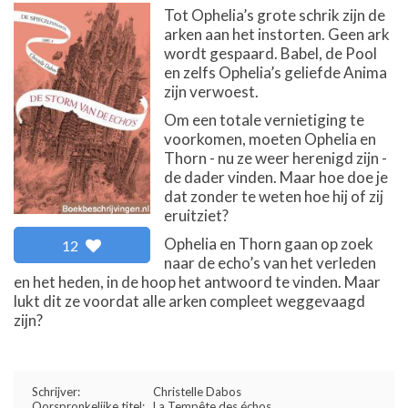
Tot Ophelia’s grote schrik zijn de
arken aan het instorten. Geen ark
wordt gespaard. Babel, de Pool
en zelfs Ophelia’s geliefde Anima
zijn verwoest.
Om een totale vernietiging te
voorkomen, moeten Ophelia en
Thorn - nu ze weer herenigd zijn -
de dader vinden. Maar hoe doe je
dat zonder te weten hoe hij of zij
eruitziet?
Ophelia en Thorn gaan op zoek
12
naar de echo’s van het verleden
en het heden, in de hoop het antwoord te vinden. Maar
lukt dit ze voordat alle arken compleet weggevaagd
zijn?
Schrijver:
Christelle Dabos
Oorspronkelijke titel:
La Tempête des échos