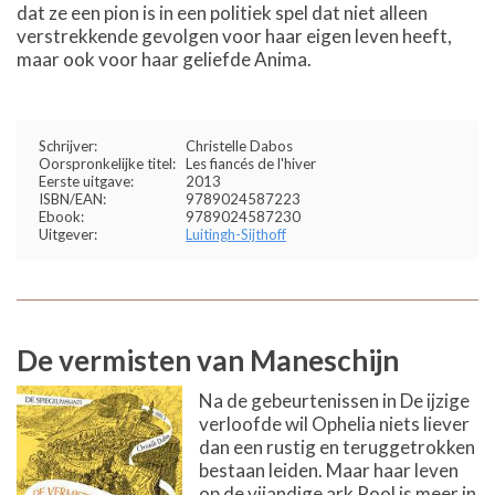
dat ze een pion is in een politiek spel dat niet alleen
verstrekkende gevolgen voor haar eigen leven heeft,
maar ook voor haar geliefde Anima.
Schrijver:
Christelle Dabos
Oorspronkelijke titel:
Les fiancés de l'hiver
Eerste uitgave:
2013
ISBN/EAN:
9789024587223
Ebook:
9789024587230
Uitgever:
Luitingh-Sijthoff
De vermisten van Maneschijn
Na de gebeurtenissen in De ijzige
verloofde wil Ophelia niets liever
dan een rustig en teruggetrokken
bestaan leiden. Maar haar leven
op de vijandige ark Pool is meer in