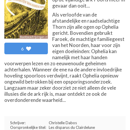
gevaar dan ooit...
Als verloofde van de
afstandelijke en raadselachtige
Thorn zijn alle ogen op Ophelia
gericht. Bovendien gebruikt
Faroek, de machtige familiegeest
van het Noorden, haar voor zijn
6
eigen doeleinden: Ophelia kan
namelijk met haar handen
voorwerpen lezen en zo eeuwenoude geheimen
achterhalen. Wanneer de ene na de andere invloedrijke
hoveling spoorloos verdwijnt, raakt Ophelia opnieuw
ongewild betrokken bij een opsporingsonderzoek.
Langzaam maar zeker doorziet ze niet alleen de vele
illusies die de ark rijk is, maar ontdekt ze ook de
overdonderende waarheid...
Schrijver:
Christelle Dabos
Oorspronkelijke titel:
Les disparus du Clairdelune