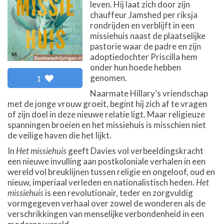
leven. Hij laat zich door zijn
chauffeur Jamshed per riksja
rondrijden en verblijft in een
missiehuis naast de plaatselijke
pastorie waar de padre en zijn
adoptiedochter Priscilla hem
onder hun hoede hebben
genomen.
1
Naarmate Hillary’s vriendschap
met de jonge vrouw groeit, begint hij zich af te vragen
of zijn doel in deze nieuwe relatie ligt. Maar religieuze
spanningen broeien en het missiehuis is misschien niet
de veilige haven die het lijkt.
In
Het missiehuis
geeft Davies vol verbeeldingskracht
een nieuwe invulling aan postkoloniale verhalen in een
wereld vol breuklijnen tussen religie en ongeloof, oud en
nieuw, imperiaal verleden en nationalistisch heden.
Het
missiehuis
is een revolutionair, teder en zorgvuldig
vormgegeven verhaal over zowel de wonderen als de
verschrikkingen van menselijke verbondenheid in een