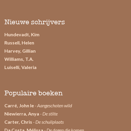
Nieuwe schrijvers
Hundevadt, Kim
Russell, Helen
Harvey, Gillian
Williams, T.A.
Luiselli, Valeria
Populaire boeken
Carré, John le
- Aangeschoten wild
Niewierra, Anya
- De stilte
Carter, Chris
- De schuilplaats
Da Costa, Mélissa
- De dagen die komen