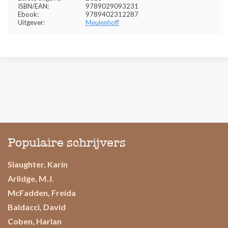
ISBN/EAN:
9789029093231
Ebook:
9789402312287
Uitgever:
Meulenhoff
Populaire schrijvers
Slaughter, Karin
Arlidge, M.J.
McFadden, Freida
Baldacci, David
Coben, Harlan