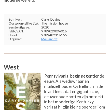
moderne wereld.
Schrijver:
Carys Davies
Oorspronkelijke titel:
The mission house
Eerste uitgave:
2020
ISBN/EAN:
9789029094016
Ebook:
9789402316155
Uitgever:
Meulenhoff
West
Pennsylvania, begin negentiende
eeuw. Als weduwnaar en
muilezelhouder Cy Bellman in de
krant leest dat er gigantische,
eeuwenoude botten zijn ontdekt
in het modderige Kentucky,
verlaat hij zijn kleine boerderij om