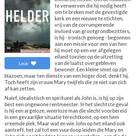
te verwerven die hij nodig heeft
om te breken met de gevestigde
kerk en een nieuwe te stichten,
vrij van de corrumperende
invloed van grootgrondbezitters,
is hij - ironisch genoeg - begonnen
aan een missie voor een van hen:
hij moet op een ver afgelegen
eiland toezien op de uitzetting
van de laatst overgebleven
Leuk
bewoner. Een kleine smet op zijn
blazoen, maar ten dienste van een hoger doel, denkt hij.
Toch heeft zijn vrouw Mary twijfels die ze niet van zich
af kan zetten.
Naïef, idealistisch en spiritueel als John is, is hij op zijn
best een ongewone rentmeester. In het slechtste geval
is hij een argeloze, weerloze man die slecht voorbereid
in een gevaarlijke situatie terechtkomt, op een hem
vreemde plek. Maar wat en wie John op het eiland ook
aantreft, het zal tot een vuurdoop leiden die Mary en