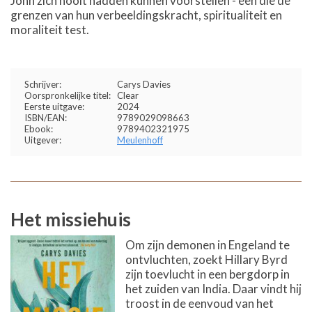
John zich nooit hadden kunnen voorstellen - een die de
grenzen van hun verbeeldingskracht, spiritualiteit en
moraliteit test.
Schrijver:
Carys Davies
Oorspronkelijke titel:
Clear
Eerste uitgave:
2024
ISBN/EAN:
9789029098663
Ebook:
9789402321975
Uitgever:
Meulenhoff
Het missiehuis
Om zijn demonen in Engeland te
ontvluchten, zoekt Hillary Byrd
zijn toevlucht in een bergdorp in
het zuiden van India. Daar vindt hij
troost in de eenvoud van het